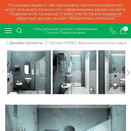
По независящим от нас причинам у части пользователей
могут возникать сложности с оформлением заказа на сайте.
Позвоните по телефону
+7 (499) 346-76-06
или
закажите
обратный звонок
, мы вам обязательно поможем!
Сеть салонов плитки и сантехники
0
Плитка Подмосковья
ки
Дизайн-проекты
Проект №980. Ванная комната в соврем