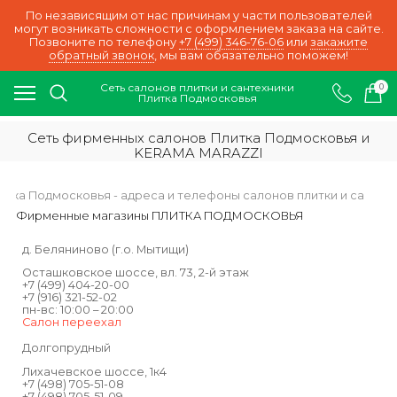
По независящим от нас причинам у части пользователей
могут возникать сложности с оформлением заказа на сайте.
Позвоните по телефону
+7 (499) 346-76-06
или
закажите
обратный звонок
, мы вам обязательно поможем!
Сеть салонов плитки и сантехники
0
Плитка Подмосковья
Сеть фирменных салонов Плитка Подмосковья и
KERAMA MARAZZI
итка Подмосковья - адреса и телефоны салонов плитки и сантех
Фирменные магазины ПЛИТКА ПОДМОСКОВЬЯ
д. Беляниново (г.о. Мытищи)
Осташковское шоссе, вл. 73, 2-й этаж
+7 (499) 404-20-00
+7 (916) 321-52-02
пн-вс: 10:00 – 20:00
Салон переехал
Долгопрудный
Лихачевское шоссе, 1к4
+7 (498) 705-51-08
+7 (498) 705-51-09