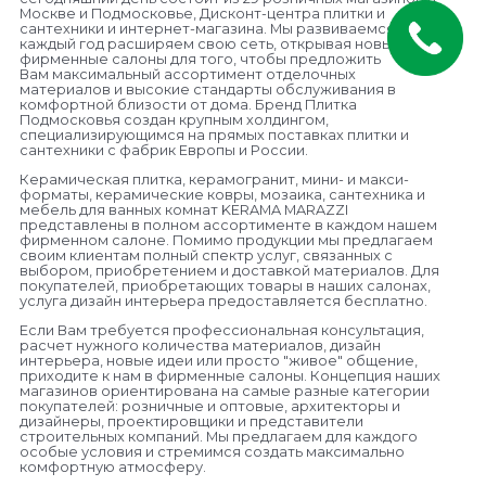
Москве и Подмосковье, Дисконт-центра плитки и
сантехники и интернет-магазина. Мы развиваемся и
каждый год расширяем свою сеть, открывая новые
фирменные салоны для того, чтобы предложить
Вам максимальный ассортимент отделочных
материалов и высокие стандарты обслуживания в
комфортной близости от дома. Бренд Плитка
Подмосковья создан крупным холдингом,
специализирующимся на прямых поставках плитки и
сантехники с фабрик Европы и России.
Керамическая плитка, керамогранит, мини- и макси-
форматы, керамические ковры, мозаика, сантехника и
мебель для ванных комнат KERAMA MARAZZI
представлены в полном ассортименте в каждом нашем
фирменном салоне. Помимо продукции мы предлагаем
своим клиентам полный спектр услуг, связанных с
выбором, приобретением и доставкой материалов.
Для
покупателей, приобретающих товары в наших салонах,
услуга дизайн интерьера предоставляется бесплатно.
Если Вам требуется профессиональная консультация,
расчет нужного количества материалов, дизайн
интерьера, новые идеи или просто "живое" общение,
приходите к нам в фирменные салоны. Концепция наших
магазинов ориентирована на самые разные категории
покупателей: розничные и оптовые, архитекторы и
дизайнеры, проектировщики и представители
строительных компаний. Мы предлагаем для каждого
особые условия и стремимся создать максимально
комфортную атмосферу.