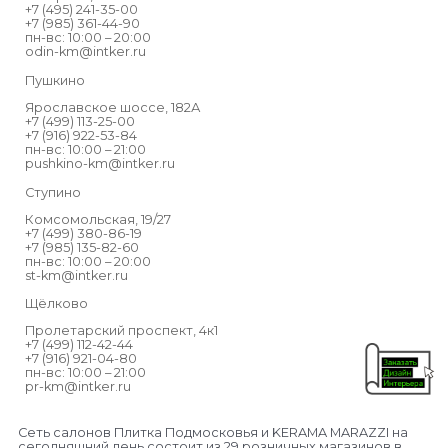
+7 (495) 241-35-00
+7 (985) 361-44-90
пн-вс: 10:00 – 20:00
odin-km@intker.ru
Пушкино
Ярославское шоссе, 182А
+7 (499) 113-25-00
+7 (916) 922-53-84
пн-вс: 10:00 – 21:00
pushkino-km@intker.ru
Ступино
Комсомольская, 19/27
+7 (499) 380-86-19
+7 (985) 135-82-60
пн-вс: 10:00 – 20:00
Хотите специальные условия?
st-km@intker.ru
Щёлково
Я ЗАКУПЩИК
Пролетарский проспект, 4к1
+7 (499) 112-42-44
Я ДИЗАЙНЕР
+7 (916) 921-04-80
×
пн-вс: 10:00 – 21:00
pr-km@intker.ru
Сеть салонов Плитка Подмосковья и KERAMA MARAZZI на
сегодняшний день состоит из 29 розничных магазинов в