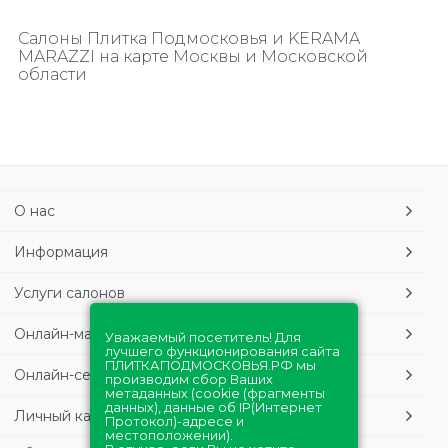
Салоны Плитка Подмосковья и KERAMA
MARAZZI на карте Москвы и Московской
области
О нас
Информация
Услуги салонов
Онлайн-магазин
Уважаемый посетитель! Для
лучшего функционирования сайта
ПЛИТКАПОДМОСКОВЬЯ.РФ мы
Онлайн-сервисы
производим сбор Ваших
метаданных (cookie (фрагменты
данных), данные об IP(Интернет
Личный кабинет
Протокол)-адресе и
местоположении).