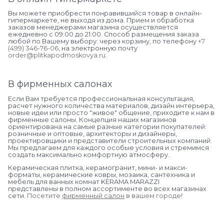
Вы можете приобрести понравившийся товар в онлайн-
гипермаркете, не выходя из дома. Прием и обработка
заказов менеджерами магазина осуществляется
ежедневно с 09:00 до 21:00. Способ размещения заказа
любой по Вашему выбору: через корзину, по телефону
+7
(499) 346-76-06
, на электронную почту
order@plitkapodmoskovya.ru
.
В фирменных салонах
Если Вам требуется профессиональная консультация,
расчет нужного количества материалов, дизайн интерьера,
новые идеи или просто "живое" общение, приходите к нам в
фирменные салоны. Концепция наших магазинов
ориентирована на самые разные категории покупателей:
розничные и оптовые, архитекторы и дизайнеры,
проектировщики и представители строительных компаний.
Мы предлагаем для каждого особые условия и стремимся
создать максимально комфортную атмосферу.
Керамическая плитка, керамогранит, мини- и макси-
форматы, керамические ковры, мозаика, сантехника и
мебель для ванных комнат KERAMA MARAZZI
представлены в полном ассортименте во всех магазинах
сети.
Посетите
фирменный салон
в вашем городе
!