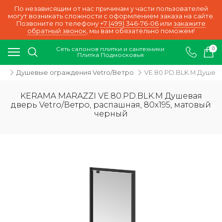
По независящим от нас причинам у части пользователей
могут возникать сложности с оформлением заказа на сайте.
Позвоните по телефону
+7 (499) 346-76-06
или
закажите
обратный звонок
, мы вам обязательно поможем!
Сеть салонов плитки и сантехники
0
Плитка Подмосковья
ки
Душевые ограждения Vetro/Ветро
VE.80.PD.BLK.M Душева
KERAMA MARAZZI VE.80.PD.BLK.M Душевая
дверь Vetro/Ветро, распашная, 80х195, матовый
черный