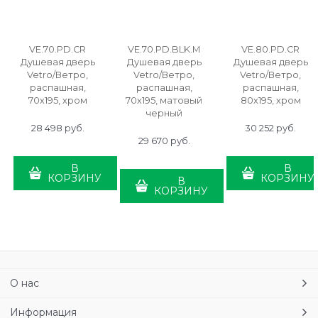
VE.70.PD.CR
VE.70.PD.BLK.M
VE.80.PD.CR
Душевая дверь
Душевая дверь
Душевая дверь
Vetro/Ветро,
Vetro/Ветро,
Vetro/Ветро,
распашная,
распашная,
распашная,
70х195, хром
70х195, матовый
80х195, хром
черный
28 498
 руб.
30 252
 руб.
29 670
 руб.
В
В
КОРЗИНУ
КОРЗИНУ
В
КОРЗИНУ
О нас
Информация