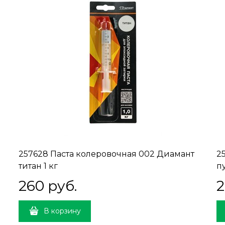
257628 Паста колеровочная 002 Диамант
2
титан 1 кг
п
260
 руб.
2
В корзину