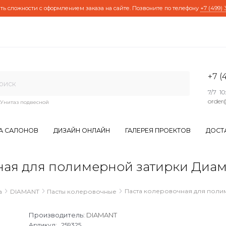
ть сложности с оформлением заказа на сайте. Позвоните по телефону
+7 (499) 
+7 (
7/7 10
order
Унитаз подвесной
А САЛОНОВ
ДИЗАЙН ОНЛАЙН
ГАЛЕРЕЯ ПРОЕКТОВ
ДОСТ
ая для полимерной затирки Диаман
Паста колеровочная для полим
а
DIAMANT
Пасты колеровочные
Производитель:
DIAMANT
Артикул:
259325