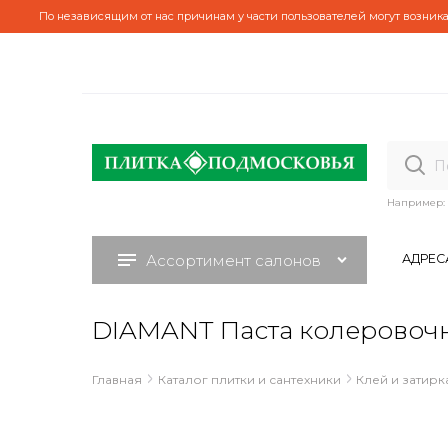
По независящим от нас причинам у части пользователей могут возника
Например:
Ассортимент салонов
АДРЕС
DIAMANT Паста колеровочн
Главная
Каталог плитки и сантехники
Клей и затирк