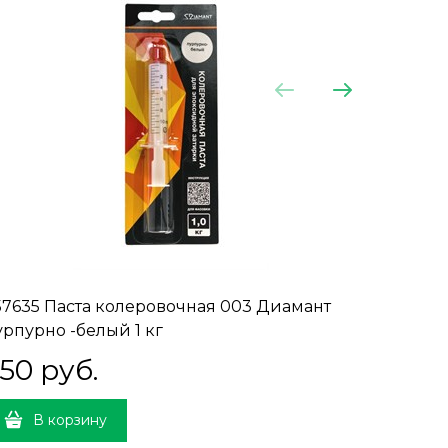
57635 Паста колеровочная 003 Диамант
257642 
урпурно -белый 1 кг
серый 1 
50
 руб.
260
 
В корзину
В 