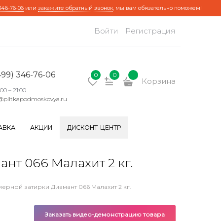
346-76-06
или
закажите обратный звонок
, мы вам обязательно поможем!
Войти
Регистрация
499) 346-76-06
0
0
Корзина
:00 – 21:00
@plitkapodmoskovya.ru
АВКА
АКЦИИ
ДИСКОНТ-ЦЕНТР
т 066 Малахит 2 кг.
ерной затирки Диамант 066 Малахит 2 кг.
Заказать видео-демонстрацию товара