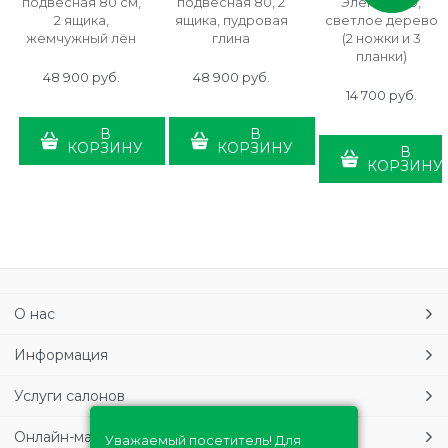
подвесная 80 см,
подвесная 80, 2
Элеганс 80,
2 ящика,
ящика, пудровая
светлое дерево
жемчужный лён
глина
(2 ножки и 3
планки)
48 900
 руб.
48 900
 руб.
14 700
 руб.
В
В
КОРЗИНУ
КОРЗИНУ
В
КОРЗИНУ
О нас
Информация
Услуги салонов
Онлайн-магазин
Уважаемый посетитель! Для