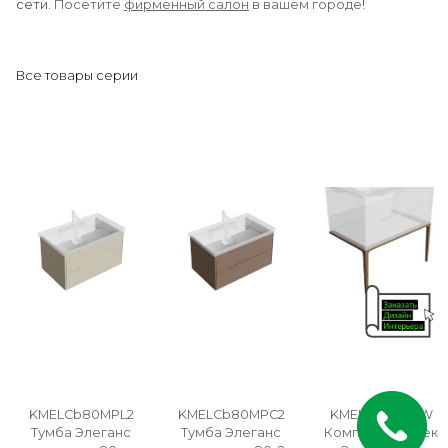
сети.
Посетите
фирменный салон
в вашем городе
!
Все товары серии
KMELCb80MPL2
KMELCb80MPC2
KMELLg80MSW
Тумба Элеганс
Тумба Элеганс
Комплект ножек