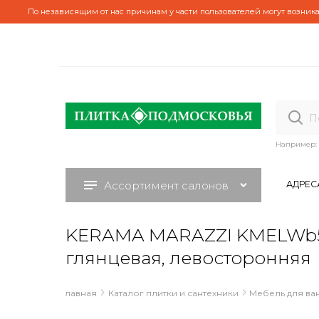
По независящим от нас причинам у части пользователей могут возника
Например:
Ассортимент салонов
АДРЕС
KERAMA MARAZZI KMELWb51G
глянцевая, левосторонняя
Главная
Каталог плитки и сантехники
Мебель для ва