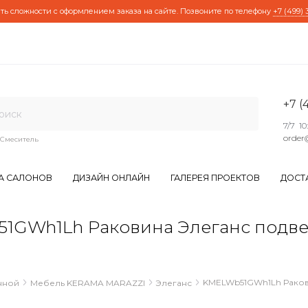
ть сложности с оформлением заказа на сайте. Позвоните по телефону
+7 (499) 
+7 (
7/7 10
order
Смеситель
А САЛОНОВ
ДИЗАЙН ОНЛАЙН
ГАЛЕРЕЯ ПРОЕКТОВ
ДОСТ
Wh1Lh Раковина Элеганс подвесн
KMELWb51GWh1Lh Ракови
нной
Мебель KERAMA MARAZZI
Элеганс