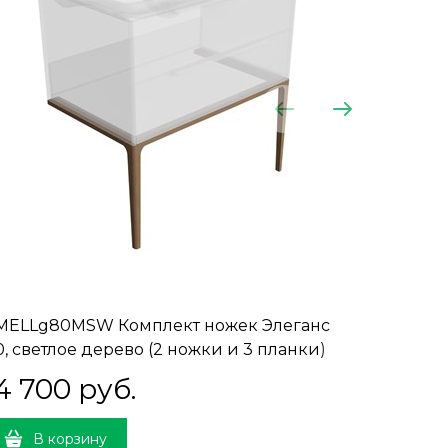
MELLg80MSW Комплект ножек Элеганс
KMELSu1
0, светлое дерево (2 ножки и 3 планки)
135, дв
4 700
 руб.
49 9
В корзину
В 