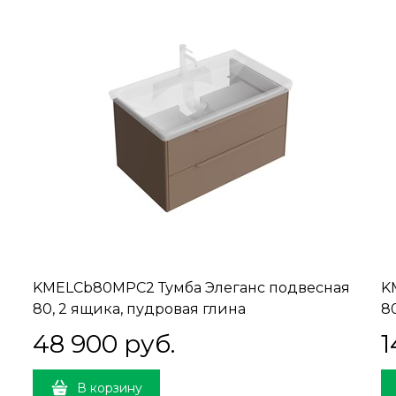
я
KMELCb80MPC2 Тумба Элеганс подвесная
K
80, 2 ящика, пудровая глина
8
48 900
 руб.
1
В корзину