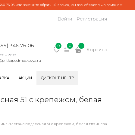
346-76-06
или
закажите обратный звонок
, мы вам обязательно поможем!
Войти
Регистрация
499) 346-76-06
0
0
Корзина
:00 – 21:00
@plitkapodmoskovya.ru
АВКА
АКЦИИ
ДИСКОНТ-ЦЕНТР
ая 51 с крепежом, белая
на Элеганс подвесная 51 с крепежом, белая глянцевая, левосторо