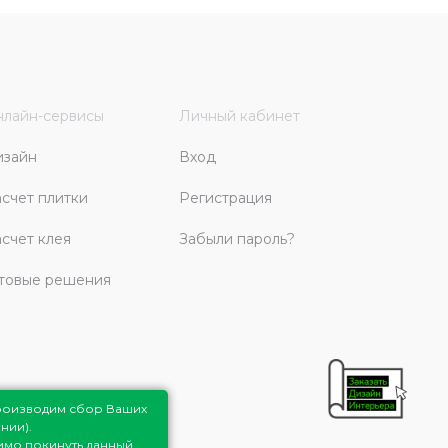
лайн-сервисы
Личный кабинет
изайн
Вход
счет плитки
Регистрация
счет клея
Забыли пароль?
товые решения
роизводим сбор Ваших
нии).
димо покинуть данный