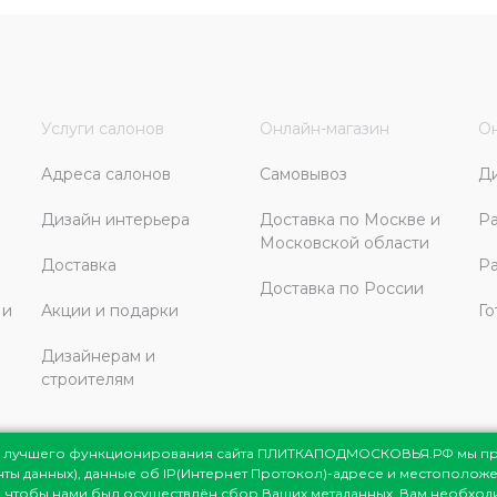
Услуги салонов
Онлайн-магазин
Он
Адреса салонов
Самовывоз
Д
Дизайн интерьера
Доставка по Москве и
Ра
Московской области
Доставка
Ра
Доставка по России
 и
Акции и подарки
Го
Дизайнерам и
строителям
ля лучшего функционирования сайта ПЛИТКАПОДМОСКОВЬЯ.РФ мы п
енты данных), данные об IP(Интернет Протокол)-адресе и местоположе
сковья
© 1998-2026
те, чтобы нами был осуществлён сбор Ваших метаданных, Вам необхо