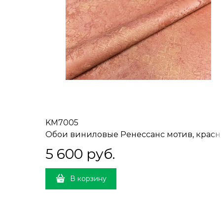
KM7005
Обои виниловые Ренессанс мотив, красн
мотив 1,06х10 (1, Т А) ВНИМАНИЕ!
5 600
 руб.
СМЕЩЁННАЯ СТЫКОВКА
В корзину