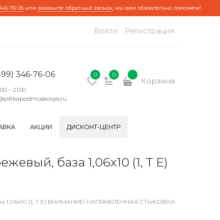
346-76-06
или
закажите обратный звонок
, мы вам обязательно поможем!
Войти
Регистрация
499) 346-76-06
0
0
Корзина
:00 – 21:00
@plitkapodmoskovya.ru
АВКА
АКЦИИ
ДИСКОНТ-ЦЕНТР
ый, база 1,06х10 (1, Т E)
а 1,06х10 (1, Т E) ВНИМАНИЕ! НАПРАВЛЕННАЯ СТЫКОВКА