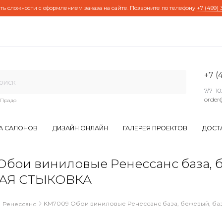
ть сложности с оформлением заказа на сайте. Позвоните по телефону
+7 (499) 
+7 (
7/7 10
order
Прадо
А САЛОНОВ
ДИЗАЙН ОНЛАЙН
ГАЛЕРЕЯ ПРОЕКТОВ
ДОСТ
и виниловые Ренессанс база, бежев
АЯ СТЫКОВКА
KM7009 Обои виниловые Ренессанс база, бежевый, баз
Ренессанс