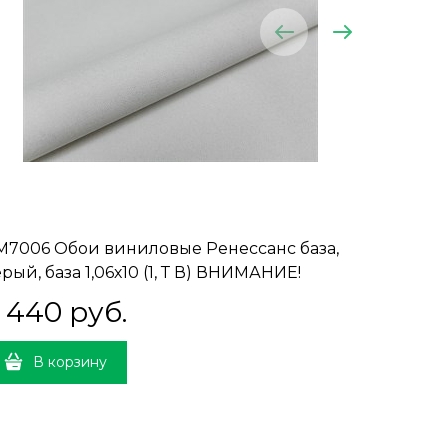
M7006 Обои виниловые Ренессанс база,
KM7009 
рый, база 1,06х10 (1, Т В) ВНИМАНИЕ!
бежевый,
АПРАВЛЕННАЯ СТЫКОВКА
НАПРАВ
 440
 руб.
5 44
В корзину
В 