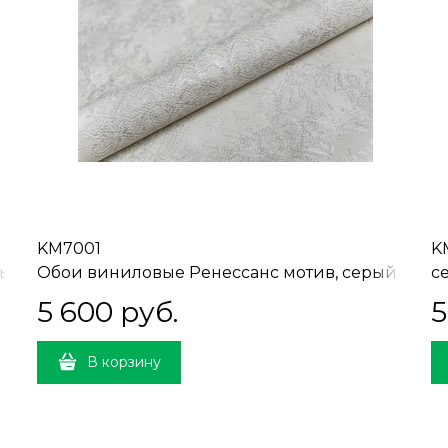
KM7001
K
ый,
Обои виниловые Ренессанс мотив, серый,
се
мотив 1,06х10 (1, Т А) ВНИМАНИЕ!
Н
5 600
 руб.
5
СМЕЩЁННАЯ СТЫКОВКА
В корзину