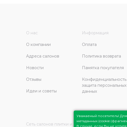
О нас
Информация
О компании
Оплата
Адреса салонов
Политика возврата
Новости
Памятка покупателя
Отзывы
Конфиденциальность
защита персональных
Идеи и советы
данных
Уважаемый посетитель! Д
метаданных (cookie (фрагм
Сеть салонов плитки и сантехники
Плитка Подмо
В случае, если Вы не хоти