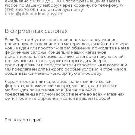
ежедневно с 09:00 до 21:00. Способ размещения заказа
любой по Вашему выбору: через корзину, по телефону
+7
(499) 346-76-06
, на электронную почту
order@plitkapodmoskovya.ru
.
В фирменных салонах
Если Вам требуется профессиональная консультация,
расчет нужного количества материалов, дизайн интерьера,
новые идеи или просто "живое" общение, приходите к нам в
фирменные салоны. Концепция наших магазинов
ориентирована на самые разные категории покупателей:
розничные и оптовые, архитекторы и дизайнеры,
проектировщики и представители строительных компаний.
Мы предлагаем для каждого особые условия и стремимся
создать максимально комфортную атмосферу.
Керамическая плитка, керамогранит, мини- и макси-
форматы, керамические ковры, мозаика, сантехника и
мебель для ванных комнат KERAMA MARAZZI
представлены в полном ассортименте во всех магазинах
сети.
Посетите
фирменный салон
в вашем городе
!
Все товары серии