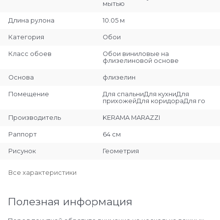
мытью
Длина рулона
10.05 м
Категория
Обои
Класс обоев
Обои виниловые на
флизелиновой основе
Основа
флизелин
Помещение
Для спальниДля кухниДля
прихожейДля коридораДля го
Производитель
KERAMA MARAZZI
Раппорт
64 см
Рисунок
Геометрия
Все характеристики
Полезная информация