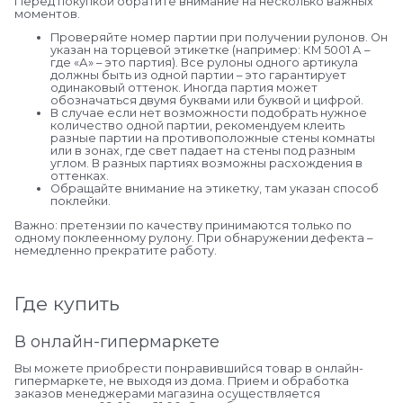
Перед покупкой обратите внимание на несколько важных
моментов.
Проверяйте номер партии при получении рулонов. Он
указан на торцевой этикетке (например: КМ 5001 А –
где «А» – это партия). Все рулоны одного артикула
должны быть из одной партии – это гарантирует
одинаковый оттенок. Иногда партия может
обозначаться двумя буквами или буквой и цифрой.
В случае если нет возможности подобрать нужное
количество одной партии, рекомендуем клеить
разные партии на противоположные стены комнаты
или в зонах, где свет падает на стены под разным
углом. В разных партиях возможны расхождения в
оттенках.
Обращайте внимание на этикетку, там указан способ
поклейки.
Важно: претензии по качеству принимаются только по
одному поклеенному рулону. При обнаружении дефекта –
немедленно прекратите работу.
Где купить
В онлайн-гипермаркете
Вы можете приобрести понравившийся товар в онлайн-
гипермаркете, не выходя из дома. Прием и обработка
заказов менеджерами магазина осуществляется