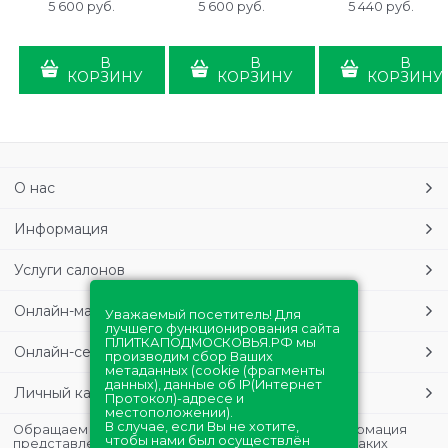
5 600
 руб.
5 600
 руб.
5 440
 руб.
В
В
В
КОРЗИНУ
КОРЗИНУ
КОРЗИНУ
О нас
Информация
Услуги салонов
Онлайн-магазин
Уважаемый посетитель! Для
лучшего функционирования сайта
ПЛИТКАПОДМОСКОВЬЯ.РФ мы
Онлайн-сервисы
производим сбор Ваших
метаданных (cookie (фрагменты
данных), данные об IP(Интернет
Личный кабинет
Протокол)-адресе и
местоположении).
В случае, если Вы не хотите,
Обращаем Ваше внимание на то, что данная информация
чтобы нами был осуществлён
представлена в ознакомительных целях и ни при каких