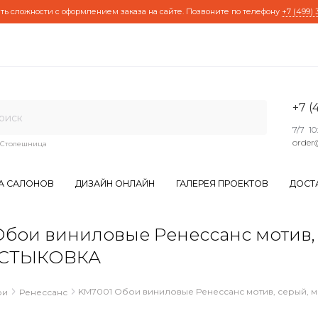
ть сложности с оформлением заказа на сайте. Позвоните по телефону
+7 (499) 
+7 (
7/7 10
order
Столешница
А САЛОНОВ
ДИЗАЙН ОНЛАЙН
ГАЛЕРЕЯ ПРОЕКТОВ
ДОСТ
и виниловые Ренессанс мотив, сер
СТЫКОВКА
KM7001 Обои виниловые Ренессанс мотив, серый, м
ои
Ренессанс