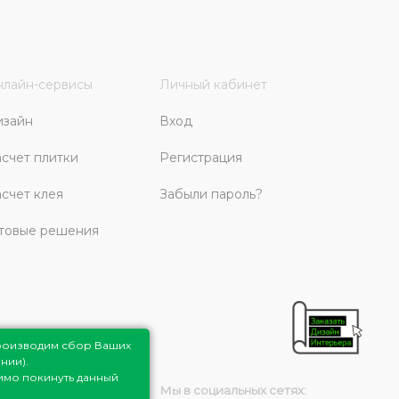
лайн-сервисы
Личный кабинет
изайн
Вход
счет плитки
Регистрация
счет клея
Забыли пароль?
товые решения
роизводим сбор Ваших
нии).
димо покинуть данный
Мы в социальных сетях: