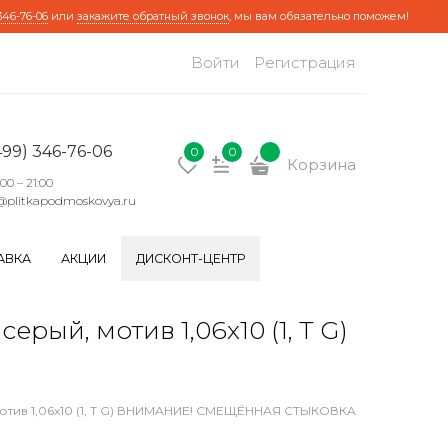
346-76-06
или
закажите обратный звонок
, мы вам обязательно поможем!
Войти
Регистрация
499) 346-76-06
0
0
Корзина
:00 – 21:00
@plitkapodmoskovya.ru
АВКА
АКЦИИ
ДИСКОНТ-ЦЕНТР
ый, мотив 1,06х10 (1, Т G)
отив 1,06х10 (1, Т G) ВНИМАНИЕ! СМЕЩЁННАЯ СТЫКОВКА