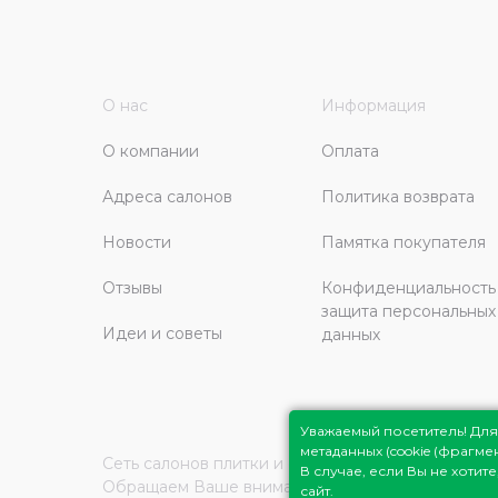
О нас
Информация
О компании
Оплата
Адреса салонов
Политика возврата
Новости
Памятка покупателя
Отзывы
Конфиденциальность
защита персональных
Идеи и советы
данных
Уважаемый посетитель! Д
метаданных (cookie (фрагм
Сеть салонов плитки и сантехники
Плитка Подмо
В случае, если Вы не хоти
Обращаем Ваше внимание на то, что вся инфор
сайт.