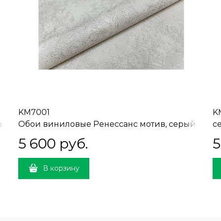
KM7001
K
ый,
Обои виниловые Ренессанс мотив, серый,
се
мотив 1,06х10 (1, Т А) ВНИМАНИЕ!
Н
5 600
 руб.
5
СМЕЩЁННАЯ СТЫКОВКА
В корзину