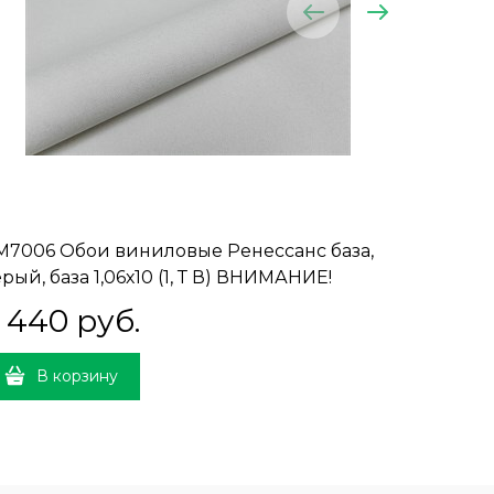
M7006 Обои виниловые Ренессанс база,
KM7009 
рый, база 1,06х10 (1, Т В) ВНИМАНИЕ!
бежевый,
АПРАВЛЕННАЯ СТЫКОВКА
НАПРАВ
 440
 руб.
5 44
В корзину
В 