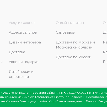
Услуги салонов
Онлайн-магазин
Он
Адреса салонов
Самовывоз
Д
Дизайн интерьера
Доставка по Москве и
Ра
Московской области
Доставка
Ра
Доставка по России
 и
Акции и подарки
Го
Дизайнерам и
строителям
ля лучшего функционирования сайта ПЛИТКАПОДМОСКОВЬЯ.РФ мы п
енты данных), данные об IP(Интернет Протокол)-адресе и местоположе
сковья
© 1998-2026
те, чтобы нами был осуществлён сбор Ваших метаданных, Вам необхо
мация представлена на сайте