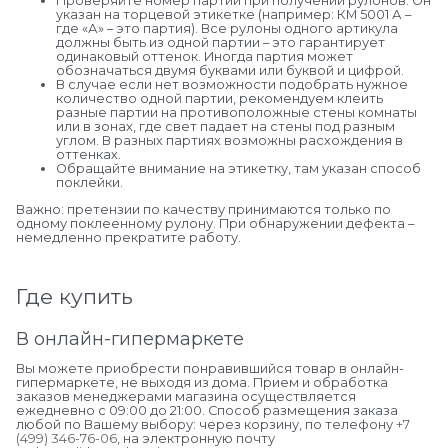
Проверяйте номер партии при получении рулонов. Он
указан на торцевой этикетке (например: КМ 5001 А –
где «А» – это партия). Все рулоны одного артикула
должны быть из одной партии – это гарантирует
одинаковый оттенок. Иногда партия может
обозначаться двумя буквами или буквой и цифрой.
В случае если нет возможности подобрать нужное
количество одной партии, рекомендуем клеить
разные партии на противоположные стены комнаты
или в зонах, где свет падает на стены под разным
углом. В разных партиях возможны расхождения в
оттенках.
Обращайте внимание на этикетку, там указан способ
поклейки.
Важно: претензии по качеству принимаются только по
одному поклеенному рулону. При обнаружении дефекта –
немедленно прекратите работу.
Где купить
В онлайн-гипермаркете
Вы можете приобрести понравившийся товар в онлайн-
гипермаркете, не выходя из дома. Прием и обработка
заказов менеджерами магазина осуществляется
ежедневно с 09:00 до 21:00. Способ размещения заказа
любой по Вашему выбору: через корзину, по телефону
+7
(499) 346-76-06
, на электронную почту