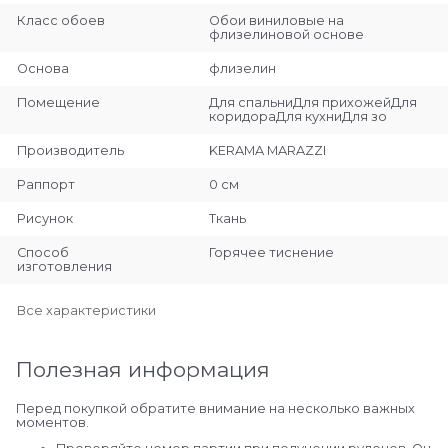
Класс обоев
Обои виниловые на
флизелиновой основе
Основа
флизелин
Помещение
Для спальниДля прихожейДля
коридораДля кухниДля зо
Производитель
KERAMA MARAZZI
Раппорт
0 см
Рисунок
Ткань
Способ
Горячее тиснение
изготовления
Все характеристики
Полезная информация
Перед покупкой обратите внимание на несколько важных
моментов.