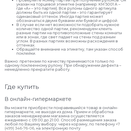
Проверяйте номер партии при получении рулонов. Он
указан на торцевой этикетке (например: КМ 5001 А –
где «А» – это партия). Все рулоны одного артикула
должны быть из одной партии – это гарантирует
одинаковый оттенок. Иногда партия может
обозначаться двумя буквами или буквой и цифрой.
В случае если нет возможности подобрать нужное
количество одной партии, рекомендуем клеить
разные партии на противоположные стены комнаты
или в зонах, где свет падает на стены под разным
углом. В разных партиях возможны расхождения в
оттенках.
Обращайте внимание на этикетку, там указан способ
поклейки.
Важно: претензии по качеству принимаются только по
одному поклеенному рулону. При обнаружении дефекта –
немедленно прекратите работу.
Где купить
В онлайн-гипермаркете
Вы можете приобрести понравившийся товар в онлайн-
гипермаркете, не выходя из дома. Прием и обработка
заказов менеджерами магазина осуществляется
ежедневно с 09:00 до 21:00. Способ размещения заказа
любой по Вашему выбору: через корзину, по телефону
+7
(499) 346-76-06
, на электронную почту