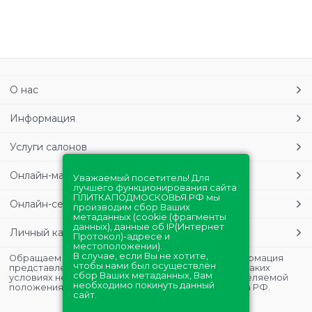
О нас
Информация
Услуги салонов
Онлайн-магазин
Уважаемый посетитель! Для
лучшего функционирования сайта
ПЛИТКАПОДМОСКОВЬЯ.РФ мы
Онлайн-сервисы
производим сбор Ваших
метаданных (cookie (фрагменты
данных), данные об IP(Интернет
Личный кабинет
Протокол)-адресе и
местоположении).
В случае, если Вы не хотите,
Обращаем Ваше внимание на то, что данная информация
чтобы нами был осуществлён
представлена в ознакомительных целях и ни при каких
сбор Ваших метаданных, Вам
условиях не является публичной офертой, определяемой
необходимо покинуть данный
положениями Статьи 437 (2) Гражданского кодекса РФ.
сайт.