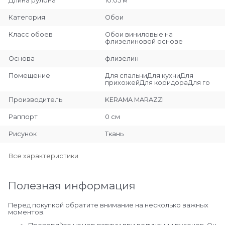
Длина рулона
10.05 м
Категория
Обои
Класс обоев
Обои виниловые на
флизелиновой основе
Основа
флизелин
Помещение
Для спальниДля кухниДля
прихожейДля коридораДля го
Производитель
KERAMA MARAZZI
Раппорт
0 см
Рисунок
Ткань
Все характеристики
Полезная информация
Перед покупкой обратите внимание на несколько важных
моментов.