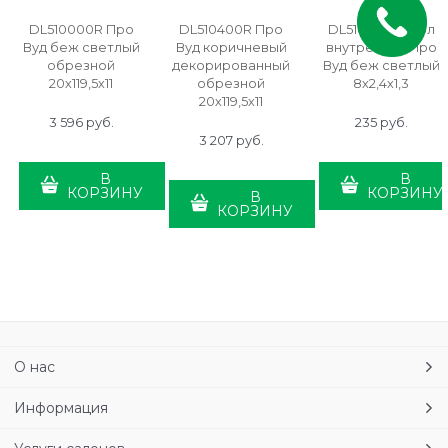
DL510000R Про
DL510400R Про
DL5100/AGI Угол
Вуд беж светлый
Вуд коричневый
внутренний Про
обрезной
декорированный
Вуд беж светлый
20х119,5х11
обрезной
8х2,4х1,3
20х119,5х11
3 596
 руб.
235
 руб.
3 207
 руб.
В
В
КОРЗИНУ
КОРЗИНУ
В
КОРЗИНУ
О нас
Информация