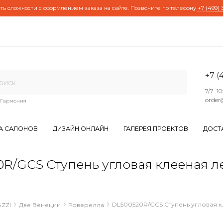
ть сложности с оформлением заказа на сайте. Позвоните по телефону
+7 (499) 
+7 (
7/7 10
order
Гармония
А САЛОНОВ
ДИЗАЙН ОНЛАЙН
ГАЛЕРЕЯ ПРОЕКТОВ
ДОСТ
/GCS Ступень угловая клееная л
DL500520R/GCS Ступень угловая к
ZZI
Две Венеции
Роверелла