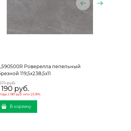
L590500R Роверелла пепельный
DL50120
резной 119,5х238,5х11
обрезной
3 755
271
 руб.
 190
 руб.
года
2 081 руб.
или
25,16%
В 
В корзину