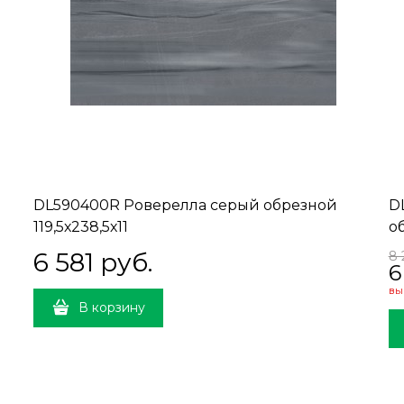
DL590400R Роверелла серый обрезной
D
119,5х238,5х11
об
6 581
 руб.
8 
6
вы
В корзину