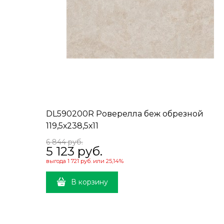
DL590200R Роверелла беж обрезной
119,5х238,5х11
6 844
 руб.
5 123
 руб.
выгода
1 721 руб.
или
25,14%
В корзину