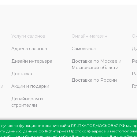
Услуги салонов
Онлайн-магазин
Он
Адреса салонов
Самовывоз
Д
Дизайн интерьера
Доставка по Москве и
Ра
Московской области
Доставка
Ра
Доставка по России
 и
Акции и подарки
Го
Дизайнерам и
строителям
ля лучшего функционирования сайта ПЛИТКАПОДМОСКОВЬЯ.РФ мы п
енты данных), данные об IP(Интернет Протокол)-адресе и местоположе
сковья
© 1998-2026
те, чтобы нами был осуществлён сбор Ваших метаданных, Вам необхо