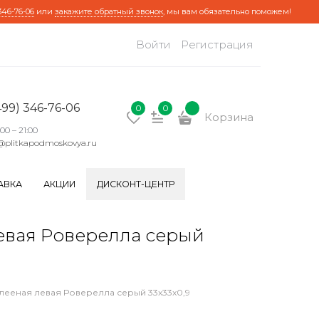
346-76-06
или
закажите обратный звонок
, мы вам обязательно поможем!
Войти
Регистрация
499) 346-76-06
0
0
Корзина
:00 – 21:00
@plitkapodmoskovya.ru
АВКА
АКЦИИ
ДИСКОНТ-ЦЕНТР
евая Роверелла серый
лееная левая Роверелла серый 33x33x0,9