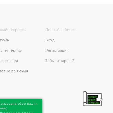
лайн-сервисы
Личный кабинет
изайн
Вход
счет плитки
Регистрация
счет клея
Забыли пароль?
товые решения
роизводим сбор Ваших
нии).
димо покинуть данный