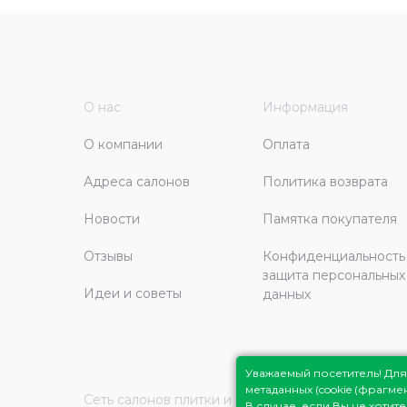
О нас
Информация
О компании
Оплата
Адреса салонов
Политика возврата
Новости
Памятка покупателя
Отзывы
Конфиденциальность
защита персональных
Идеи и советы
данных
Уважаемый посетитель! Д
метаданных (cookie (фрагм
Сеть салонов плитки и сантехники
Плитка Подмо
В случае, если Вы не хоти