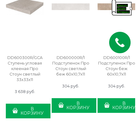
DD600300R/GCA
DD600000R/1
DD600100R/1
Ступень угловая
Подступенок Про
Подступенок Про
клееная Про
Стоун светлый
Стоун беж
Стоун светлый
беж 60х10,7х11
60х10,7х11
33х33х11
304
 руб.
304
 руб.
3 638
 руб.
В
В
КОРЗИНУ
КОРЗИНУ
В
КОРЗИНУ