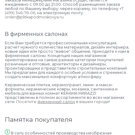
заказов менеджерами магазина осуществляется
ежедневно с 09:00 до 21:00. Способ размещения заказа
любой по Вашему выбору: через корзину, по телефону
+7
(499) 346-76-06
, на электронную почту
order@plitkapodmoskovya.ru
.
В фирменных салонах
Если Вам требуется профессиональная консультация,
расчет нужного количества материалов, дизайн интерьера,
новые идеи или просто "живое" общение, приходите к нам в
фирменные салоны. Концепция наших магазинов
ориентирована на самые разные категории покупателей:
розничные и оптовые, архитекторы и дизайнеры,
проектировщики и представители строительных компаний.
Мы предлагаем для каждого особые условия и стремимся
создать максимально комфортную атмосферу.
Керамическая плитка, керамогранит, мини- и макси-
форматы, керамические ковры, мозаика, сантехника и
мебель для ванных комнат KERAMA MARAZZI
представлены в полном ассортименте во всех магазинах
сети.
Посетите
фирменный салон
в вашем городе
!
Памятка покупателя
В силу особенностей производства необрезная