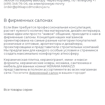
любой по Вашему выбору: через корзину, по телефону
+7
(499) 346-76-06
, на электронную почту
order@plitkapodmoskovya.ru
.
В фирменных салонах
Если Вам требуется профессиональная консультация,
расчет нужного количества материалов, дизайн интерьера,
новые идеи или просто "живое" общение, приходите к нам в
фирменные салоны. Концепция наших магазинов
ориентирована на самые разные категории покупателей:
розничные и оптовые, архитекторы и дизайнеры,
проектировщики и представители строительных компаний.
Мы предлагаем для каждого особые условия и стремимся
создать максимально комфортную атмосферу.
Керамическая плитка, керамогранит, мини- и макси-
форматы, керамические ковры, мозаика, сантехника и
мебель для ванных комнат KERAMA MARAZZI
представлены в полном ассортименте во всех магазинах
сети.
Посетите
фирменный салон
в вашем городе
!
Все товары серии