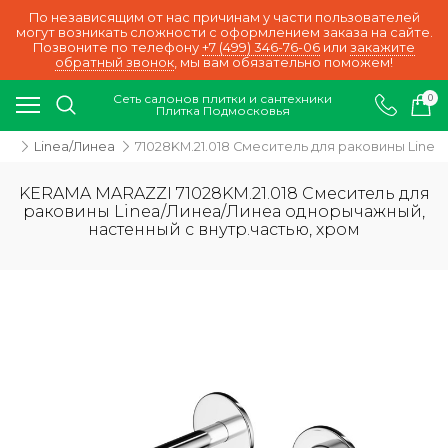
По независящим от нас причинам у части пользователей
могут возникать сложности с оформлением заказа на сайте.
Позвоните по телефону
+7 (499) 346-76-06
или
закажите
обратный звонок
, мы вам обязательно поможем!
Сеть салонов плитки и сантехники
0
Плитка Подмосковья
Р)
Linea/Линеа
71028KM.21.018 Смеситель для раковины Line
KERAMA MARAZZI 71028KM.21.018 Смеситель для
раковины Linea/Линеа/Линеа однорычажный,
настенный c внутр.частью, хром