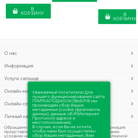
В
КОРЗИНУ
В
КОРЗИНУ
О нас
Информация
Услуги салонов
Онлайн-магазин
Уважаемый посетитель! Для
лучшего функционирования сайта
ПЛИТКАПОДМОСКОВЬЯ.РФ мы
Онлайн-сервисы
производим сбор Ваших
метаданных (cookie (фрагменты
данных), данные об IP(Интернет
Личный кабинет
Протокол)-адресе и
местоположении).
В случае, если Вы не хотите,
Обращаем Ваше внимание на то, что данная информация
чтобы нами был осуществлён
представлена в ознакомительных целях и ни при каких
сбор Ваших метаданных, Вам
условиях не является публичной офертой, определяемой