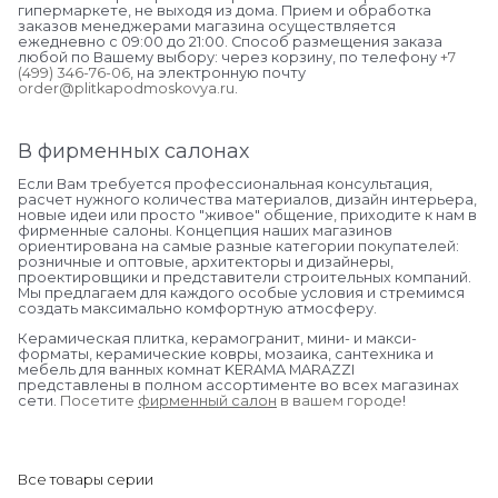
гипермаркете, не выходя из дома. Прием и обработка
заказов менеджерами магазина осуществляется
ежедневно с 09:00 до 21:00. Способ размещения заказа
любой по Вашему выбору: через корзину, по телефону
+7
(499) 346-76-06
, на электронную почту
order@plitkapodmoskovya.ru
.
В фирменных салонах
Если Вам требуется профессиональная консультация,
расчет нужного количества материалов, дизайн интерьера,
новые идеи или просто "живое" общение, приходите к нам в
фирменные салоны. Концепция наших магазинов
ориентирована на самые разные категории покупателей:
розничные и оптовые, архитекторы и дизайнеры,
проектировщики и представители строительных компаний.
Мы предлагаем для каждого особые условия и стремимся
создать максимально комфортную атмосферу.
Керамическая плитка, керамогранит, мини- и макси-
форматы, керамические ковры, мозаика, сантехника и
мебель для ванных комнат KERAMA MARAZZI
представлены в полном ассортименте во всех магазинах
сети.
Посетите
фирменный салон
в вашем городе
!
Все товары серии