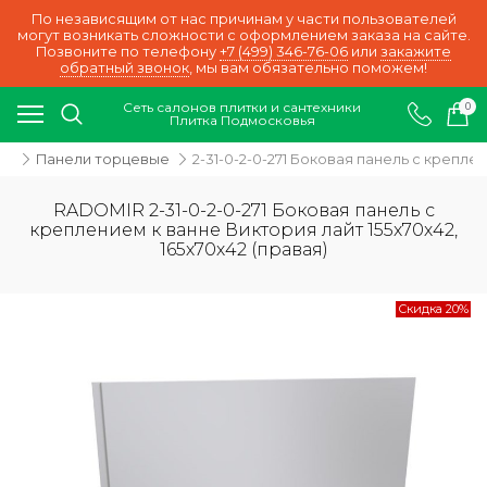
По независящим от нас причинам у части пользователей
могут возникать сложности с оформлением заказа на сайте.
Позвоните по телефону
+7 (499) 346-76-06
или
закажите
обратный звонок
, мы вам обязательно поможем!
Сеть салонов плитки и сантехники
0
Плитка Подмосковья
ir
Панели торцевые
2-31-0-2-0-271 Боковая панель с креплен
RADOMIR 2-31-0-2-0-271 Боковая панель с
креплением к ванне Виктория лайт 155х70х42,
165х70х42 (правая)
Скидка 20%