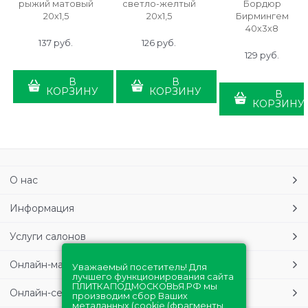
рыжий матовый
светло-желтый
Бордюр
20х1,5
20х1,5
Бирмингем
40х3х8
137
 руб.
126
 руб.
129
 руб.
В
В
КОРЗИНУ
КОРЗИНУ
В
КОРЗИНУ
О нас
Информация
Услуги салонов
Онлайн-магазин
Уважаемый посетитель! Для
лучшего функционирования сайта
ПЛИТКАПОДМОСКОВЬЯ.РФ мы
Онлайн-сервисы
производим сбор Ваших
метаданных (cookie (фрагменты