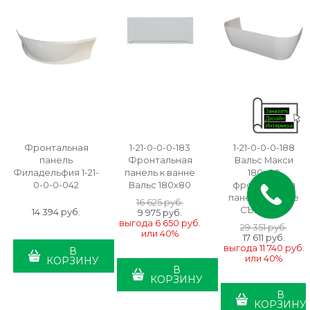
Фронтальная
1-21-0-0-0-183
1-21-0-0-0-188
панель
Фронтальная
Вальс Макси
Филадельфия 1-21-
панель к ванне
180х80
0-0-0-042
Вальс 180х80
фронтальная
панель к ванне
16 625
 руб.
СЪЕМНАЯ
14 394
 руб.
9 975
 руб.
выгода
6 650 руб.
29 351
 руб.
или
40%
17 611
 руб.
выгода
11 740 руб.
В
или
40%
КОРЗИНУ
В
КОРЗИНУ
В
КОРЗИНУ