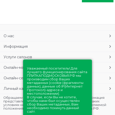
О нас
Информация
Услуги салонов
Онлайн-магазин
Уважаемый посетитель! Для
лучшего функционирования сайта
ПЛИТКАПОДМОСКОВЬЯ.РФ мы
Онлайн-сервисы
производим сбор Ваших
метаданных (cookie (фрагменты
данных), данные об IP(Интернет
Личный кабинет
Протокол)-адресе и
местоположении).
В случае, если Вы не хотите,
Обращаем Ваше внимание на то, что данная информация
чтобы нами был осуществлён
представлена в ознакомительных целях и ни при каких
сбор Ваших метаданных, Вам
условиях не является публичной офертой, определяемой
необходимо покинуть данный
положениями Статьи 437 (2) Гражданского кодекса РФ.
сайт.