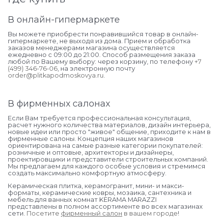
В онлайн-гипермаркете
Вы можете приобрести понравившийся товар в онлайн-
гипермаркете, не выходя из дома. Прием и обработка
заказов менеджерами магазина осуществляется
ежедневно с 09:00 до 21:00. Способ размещения заказа
любой по Вашему выбору: через корзину, по телефону
+7
(499) 346-76-06
, на электронную почту
order@plitkapodmoskovya.ru
.
В фирменных салонах
Если Вам требуется профессиональная консультация,
расчет нужного количества материалов, дизайн интерьера,
новые идеи или просто "живое" общение, приходите к нам в
фирменные салоны. Концепция наших магазинов
ориентирована на самые разные категории покупателей:
розничные и оптовые, архитекторы и дизайнеры,
проектировщики и представители строительных компаний.
Мы предлагаем для каждого особые условия и стремимся
создать максимально комфортную атмосферу.
Керамическая плитка, керамогранит, мини- и макси-
форматы, керамические ковры, мозаика, сантехника и
мебель для ванных комнат KERAMA MARAZZI
представлены в полном ассортименте во всех магазинах
сети.
Посетите
фирменный салон
в вашем городе
!