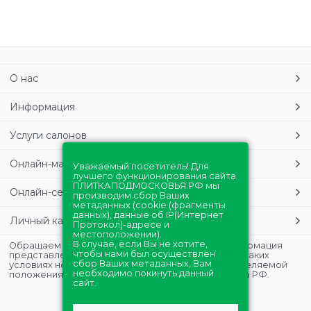
О нас
Информация
Услуги салонов
Онлайн-магазин
Уважаемый посетитель! Для
лучшего функционирования сайта
ПЛИТКАПОДМОСКОВЬЯ.РФ мы
Онлайн-сервисы
производим сбор Ваших
метаданных (cookie (фрагменты
данных), данные об IP(Интернет
Личный кабинет
Протокол)-адресе и
местоположении).
В случае, если Вы не хотите,
Обращаем Ваше внимание на то, что данная информация
чтобы нами был осуществлён
представлена в ознакомительных целях и ни при каких
сбор Ваших метаданных, Вам
условиях не является публичной офертой, определяемой
необходимо покинуть данный
положениями Статьи 437 (2) Гражданского кодекса РФ.
сайт.
Полная версия сайта