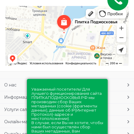
О нас
Уважаемый посетитель! Для
лучшего функционирования сайта
Информация
ПЛИТКАПОДМОСКОВЬЯ.РФ мы
производим сбор Ваших
метаданных (cookie (фрагменты
Услуги салонов
данных), данные об IP(Интернет
Протокол)-адресе и
местоположении).
Онлайн-магазин
В случае, если Вы не хотите, чтобы
нами был осуществлён сбор
Ваших метаданных, Вам
Онлайн-сервисы