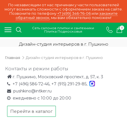
По независящим от нас причинам у части пользователей
могут возникать сложности с оформлением заказа на сайте.
Позвоните по телефону
+7 (499) 346-76-06
или
закажите
обратный звонок
, мы вам обязательно поможем!
Сеть салонов плитки и сантехники
0
Плитка Подмосковья
Дизайн-студия интерьеров в г. Пушкино
Главная
Дизайн-студия интерьеров в г. Пушкино
Контакты и режим работы
г. Пушкино, Московский проспект, д. 57, к. 3
+7 (496) 586-72-46
,
+7 (915) 291-29-85
,
pushkino@intker.ru
ежедневно с 10:00 до 20:00
Перейти в каталог