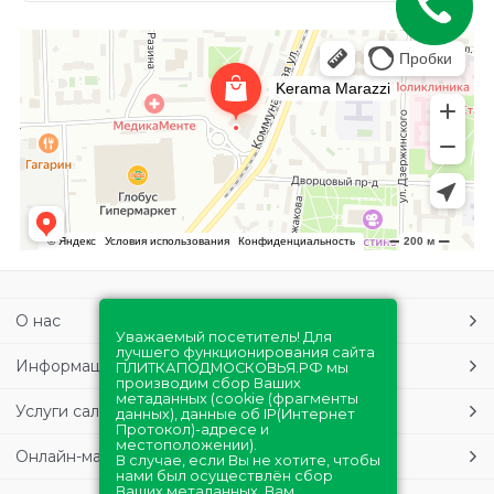
О нас
Уважаемый посетитель! Для
лучшего функционирования сайта
Информация
ПЛИТКАПОДМОСКОВЬЯ.РФ мы
производим сбор Ваших
метаданных (cookie (фрагменты
Услуги салонов
данных), данные об IP(Интернет
Протокол)-адресе и
местоположении).
Онлайн-магазин
В случае, если Вы не хотите, чтобы
нами был осуществлён сбор
Ваших метаданных, Вам