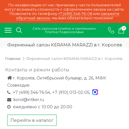
По независящим от нас причинам у части пользователей
могут возникать сложности с оформлением заказа на сайте.
Позвоните по телефону
+7 (499) 346-76-06
или
закажите
обратный звонок
, мы вам обязательно поможем!
Сеть салонов плитки и сантехники
0
Плитка Подмосковья
Фирменный салон KERAMA MARAZZI в г. Королёв
Главная
Фирменный салон KERAMA MARAZZI в г. Королёв
Контакты и режим работы
г. Королёв, Октябрьский бульвар, д. 26, МФК
Созвездие
+7 (499) 346-76-54
,
+7 (910) 013-02-05
,
korol@intker.ru
ежедневно с 10:00 до 20:00
Перейти в каталог