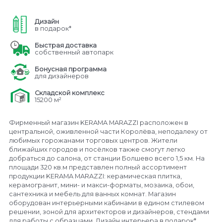
Дизайн
в подарок*
Быстрая доставка
собственный автопарк
Бонусная программа
для дизайнеров
Складской комплекс
15200 м²
Фирменный магазин KERAMA MARAZZI расположен в
центральной, оживленной части Королёва, неподалеку от
любимых горожанами торговых центров. Жители
ближайших городов и посёлков также смогут легко
добраться до салона, от станции Болшево всего 1,5 км. На
площади 320 кв.м представлен полный ассортимент
продукции KERAMA MARAZZI: керамическая плитка,
керамогранит, мини- и макси-форматы, мозаика, обои,
сантехника и мебель для ванных комнат. Магазин
оборудован интерьерными кабинами в едином стилевом
решении, зоной для архитекторов и дизайнеров, стендами
для работы с образцами. Дизайн интерьера в подарок*