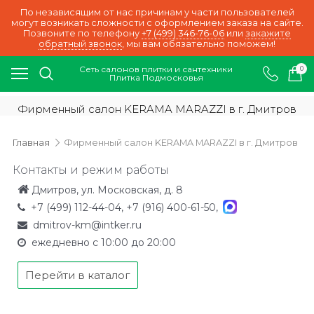
По независящим от нас причинам у части пользователей
могут возникать сложности с оформлением заказа на сайте.
Позвоните по телефону
+7 (499) 346-76-06
или
закажите
обратный звонок
, мы вам обязательно поможем!
Сеть салонов плитки и сантехники
0
Плитка Подмосковья
Фирменный салон KERAMA MARAZZI в г. Дмитров
Главная
Фирменный салон KERAMA MARAZZI в г. Дмитров
Контакты и режим работы
Дмитров, ул. Московская, д. 8
+7 (499) 112-44-04
,
+7 (916) 400-61-50
,
dmitrov-km@intker.ru
ежедневно с 10:00 до 20:00
Перейти в каталог