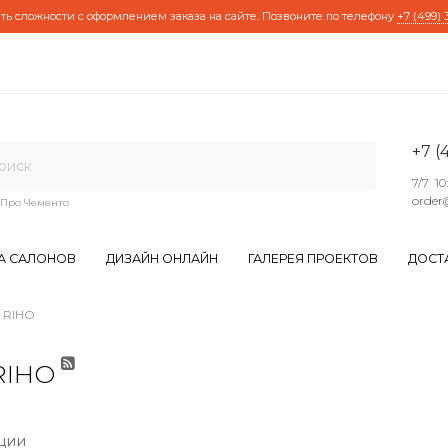
ть сложности с оформлением заказа на сайте. Позвоните по телефону
+7 (499) 
+7 (
7/7 10
order
Про Чементо
А САЛОНОВ
ДИЗАЙН ОНЛАЙН
ГАЛЕРЕЯ ПРОЕКТОВ
ДОСТ
 RIHO
RIHO
ции