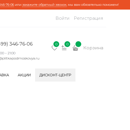
346-76-06
или
закажите обратный звонок
, мы вам обязательно поможем!
Войти
Регистрация
499) 346-76-06
0
0
Корзина
:00 – 21:00
@plitkapodmoskovya.ru
АВКА
АКЦИИ
ДИСКОНТ-ЦЕНТР