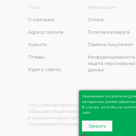
О нас
Информация
О компании
Оплата
Адреса салонов
Политика возврата
Новости
Памятка покупателя
Отзывы
Конфиденциальность
защита персональных
Идеи и советы
данных
Уважаемый посетитель! Д
метаданных (cookie (фрагм
Сеть салонов плитки и сантехники
Плитка Подмо
В случае, если Вы не хоти
Обращаем Ваше внимание на то, что вся инфор
сайт.
в ознакомительных целях и ни при каких услови
определяемой положениями Статьи 437 (2) Граж
Закрыть