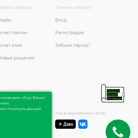
лайн-сервисы
Личный кабинет
изайн
Вход
счет плитки
Регистрация
счет клея
Забыли пароль?
товые решения
роизводим сбор Ваших
нии).
димо покинуть данный
Мы в социальных сетях: