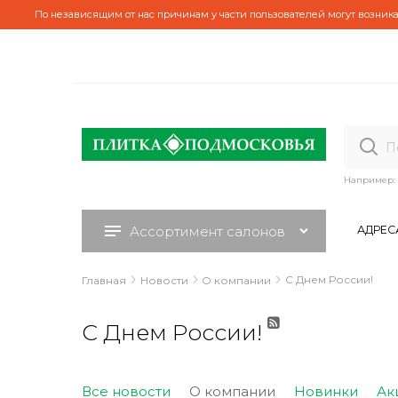
По независящим от нас причинам у части пользователей могут возника
Например:
Ассортимент салонов
АДРЕС
С Днем России!
Главная
Новости
О компании
С Днем России!
Все новости
О компании
Новинки
Ак