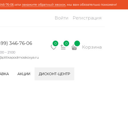
346-76-06
или
закажите обратный звонок
, мы вам обязательно поможем!
Войти
Регистрация
499) 346-76-06
0
0
Корзина
:00 – 21:00
@plitkapodmoskovya.ru
АВКА
АКЦИИ
ДИСКОНТ-ЦЕНТР