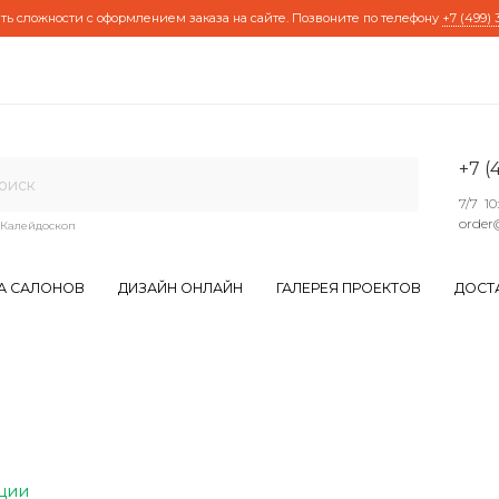
ть сложности с оформлением заказа на сайте. Позвоните по телефону
+7 (499) 
+7 (
7/7 10
order
Калейдоскоп
А САЛОНОВ
ДИЗАЙН ОНЛАЙН
ГАЛЕРЕЯ ПРОЕКТОВ
ДОСТ
ции