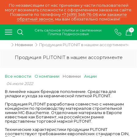
По независящим от нас причинам у части пользователей
могут возникать сложности с оформлением заказа на сайте.
Позвоните по телефону
+7 (499) 346-76-06
или
закажите
обратный звонок
, мы вам обязательно поможем!
Сеть салонов плитки и сантехники
0
Плитка Подмосковья
ости
Новинки
Продукция PLITONIT в нашем ассортименте
Продукция PLITONIT в нашем ассортименте
Все новости
О компании
Новинки
Акции
04 июля 2022
В линейке наших брендов пополнение. Средства для
укладки и ухода за керамической плиткой PLITONIT.
Продукция PLITONIT разработана совместно с немецким
концерном по производству материалов строительной
химии MC-Bauchemie. Отделочные материалы в Европе
известные как Ботамент, на российском рынке
представлены торговой маркой PLITONIT.
Технические характеристики продукции PLITONIT
соответствуют требованиям европейских стандартов DIN,