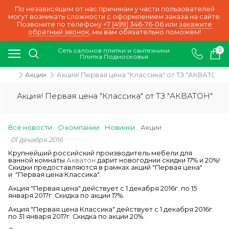
По независящим от нас причинам у части пользователей
могут возникать сложности с оформлением заказа на сайте.
Позвоните по телефону
+7 (499) 346-76-06
или
закажите
обратный звонок
, мы вам обязательно поможем!
Сеть салонов плитки и сантехники
0
Плитка Подмосковья
ости
Акции
Акция! Первая цена "Классика" от ТЗ "АКВАТОН"
Акция! Первая цена "Классика" от ТЗ "АКВАТОН"
Все новости
О компании
Новинки
Акции
01 декабря 2016
Крупнейший российский производитель мебели для
ванной комнаты
Акватон
дарит новогоднии скидки 17% и 20%!
Скидки предоставляются в рамках акций "Первая цена"
и "Первая цена Классика".
Акция "Первая цена" действует c 1 декабря 2016г. по 15
января 2017г. Скидка по акции 17%.
Акция "Первая цена Классика" действует c 1 декабря 2016г.
по 31 января 2017г. Скидка по акции 20%.