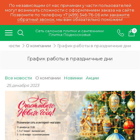
По независящим от нас причинам у части пользователей
могут возникать сложности с оформлением заказа на сайте.
Позвоните по телефону
+7 (499) 346-76-06
или
закажите
обратный звонок
, мы вам обязательно поможем!
Сеть салонов плитки и сантехники
0
Плитка Подмосковья
Новости
О компании
График работы в праздничные дни
График работы в праздничные дни
Все новости
О компании
Новинки
Акции
25 декабря 2023