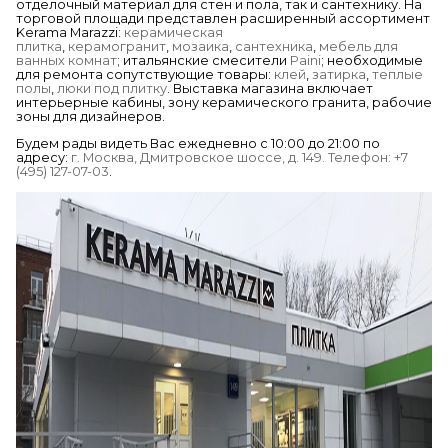
отделочный материал для стен и пола, так и сантехнику. На
торговой площади представлен расширенный ассортимент
Kerama Marazzi:
керамическая
плитка
,
керамогранит
,
мозаика
,
сантехника
,
мебель для
ванных комнат
; итальянские смесители
Paini
; необходимые
для ремонта сопутствующие товары:
клей
,
затирка
,
теплые
полы
,
люки под плитку
. Выставка магазина включает
интерьерные кабины, зону керамического гранита, рабочие
зоны для дизайнеров.
Будем рады видеть Вас ежедневно с 10:00 до 21:00 по
адресу:
г. Москва, Дмитровское шоссе, д. 149. Телефон: +7
(495) 127-07-03
.