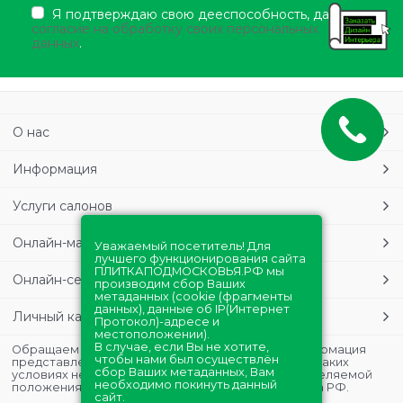
Я подтверждаю свою дееспособность, даю
согласие на обработку своих персональных
данных
.
О нас
Информация
Услуги салонов
Онлайн-магазин
Уважаемый посетитель! Для
лучшего функционирования сайта
ПЛИТКАПОДМОСКОВЬЯ.РФ мы
Онлайн-сервисы
производим сбор Ваших
метаданных (cookie (фрагменты
данных), данные об IP(Интернет
Личный кабинет
Протокол)-адресе и
местоположении).
В случае, если Вы не хотите,
Обращаем Ваше внимание на то, что данная информация
чтобы нами был осуществлён
представлена в ознакомительных целях и ни при каких
сбор Ваших метаданных, Вам
условиях не является публичной офертой, определяемой
необходимо покинуть данный
положениями Статьи 437 (2) Гражданского кодекса РФ.
сайт.