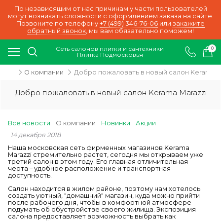
По независящим от нас причинам у части пользователей
могут возникать сложности с оформлением заказа на сайте.
Позвоните по телефону
+7 (499) 346-76-06
или
закажите
обратный звонок
, мы вам обязательно поможем!
Сеть салонов плитки и сантехники
0
Плитка Подмосковья
ости
О компании
Добро пожаловать в новый салон Kerama M
Добро пожаловать в новый салон Kerama Marazzi
Все новости
О компании
Новинки
Акции
14 декабря 2018
Наша московская сеть фирменных магазинов Kerama
Marazzi стремительно растет, сегодня мы открываем уже
третий салон в этом году. Его главная отличительная
черта – удобное расположение и транспортная
доступность.
Салон находится в жилом районе, поэтому нам хотелось
создать уютный, "домашний" магазин, куда можно прийти
после рабочего дня, чтобы в комфортной атмосфере
подумать об обустройстве своего жилища. Экспозиция
салона предоставляет возможность выбрать как