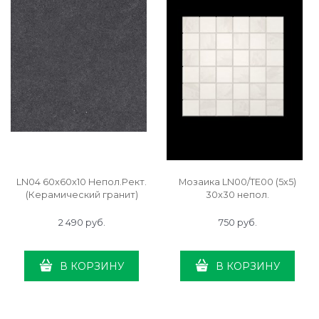
LN04 60x60x10 Непол.Рект.
Мозаика LN00/TE00 (5х5)
(Керамический гранит)
30x30 непол.
2 490
 руб.
750
 руб.
В КОРЗИНУ
В КОРЗИНУ