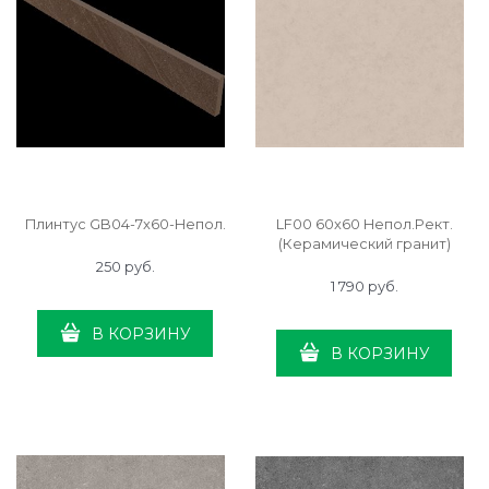
Плинтус GB04-7x60-Непол.
LF00 60x60 Непол.Рект.
(Керамический гранит)
250
 руб.
1 790
 руб.
В КОРЗИНУ
В КОРЗИНУ