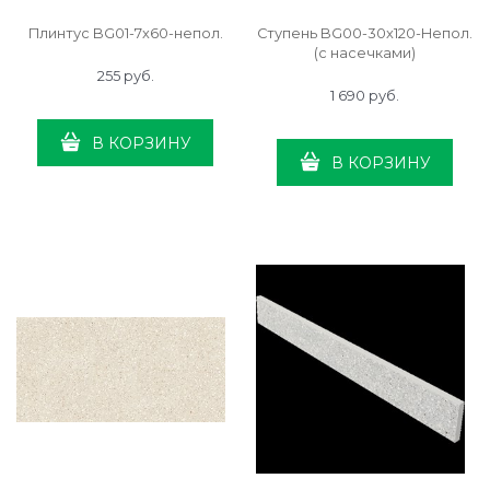
Плинтус BG01-7x60-непол.
Ступень BG00-30x120-Непол.
(с насечками)
255
 руб.
1 690
 руб.
В КОРЗИНУ
В КОРЗИНУ