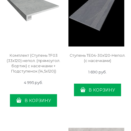
Комплект (Ступень TF03
Ступень TE04-30x120-Непол.
(33x120) непол. (прямоугол.
(с насечками)
бортик) с насечками +
Подступенок (14,5x120))
1 690
 руб.
4 995
 руб.
В КОРЗИНУ
В КОРЗИНУ