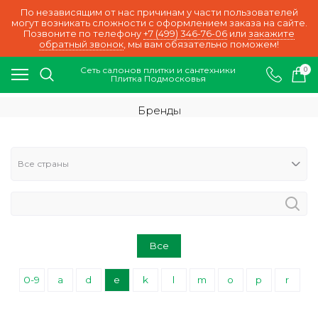
По независящим от нас причинам у части пользователей
могут возникать сложности с оформлением заказа на сайте.
Позвоните по телефону
+7 (499) 346-76-06
или
закажите
обратный звонок
, мы вам обязательно поможем!
Сеть салонов плитки и сантехники
0
Плитка Подмосковья
Бренды
Все
0-9
a
d
e
k
l
m
o
p
r