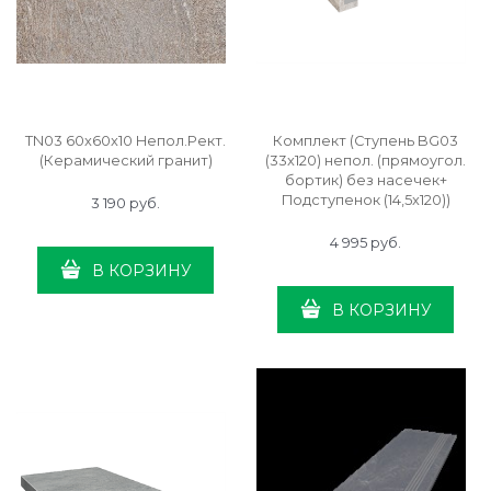
TN03 60x60x10 Непол.Рект.
Комплект (Ступень BG03
(Керамический гранит)
(33x120) непол. (прямоугол.
бортик) без насечек+
Подступенок (14,5x120))
3 190
 руб.
4 995
 руб.
В КОРЗИНУ
В КОРЗИНУ