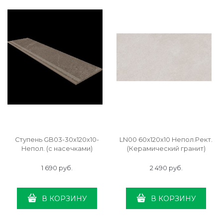
Ступень GB03-30x120x10-
LN00 60x120x10 Непол.Рект.
Непол. (с насечками)
(Керамический гранит)
1 690
 руб.
2 490
 руб.
В КОРЗИНУ
В КОРЗИНУ