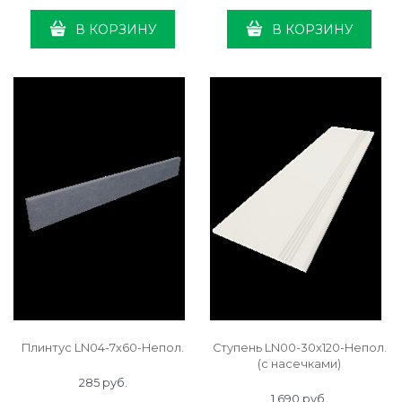
В КОРЗИНУ
В КОРЗИНУ
Плинтус LN04-7x60-Непол.
Ступень LN00-30x120-Непол.
(с насечками)
285
 руб.
1 690
 руб.