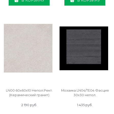
В КОРЗИНУ
В КОРЗИНУ
LN00 60x60x10 Непол.Рект.
Мозаика LN04/TE04 Фасция
(Керамический гранит)
30x30 непол.
2 190
 руб.
1 435
 руб.