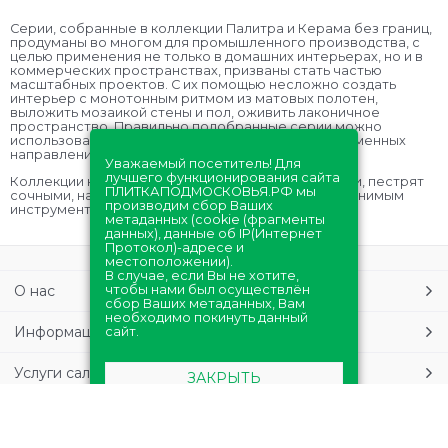
Серии, собранные в коллекции Палитра и Керама без границ,
продуманы во многом для промышленного производства, с
целью применения не только в домашних интерьерах, но и в
коммерческих пространствах, призваны стать частью
масштабных проектов. С их помощью несложно создать
интерьер с монотонным ритмом из матовых полотен,
выложить мозаикой стены и пол, оживить лаконичное
пространство. Правильно подобранные серии можно
использоваться в минимализме, классике и современных
направлениях.
Уважаемый посетитель! Для
лучшего функционирования сайта
Коллекции наполнена примечательными декорами, пестрят
ПЛИТКАПОДМОСКОВЬЯ.РФ мы
сочными, насыщенными красками, являясь незаменимым
производим сбор Ваших
инструментом для дизайнеров и архитекторов.
метаданных (cookie (фрагменты
данных), данные об IP(Интернет
Протокол)-адресе и
местоположении).
В случае, если Вы не хотите,
О нас
чтобы нами был осуществлён
сбор Ваших метаданных, Вам
необходимо покинуть данный
Информация
сайт.
Услуги салонов
ЗАКРЫТЬ
Онлайн-магазин