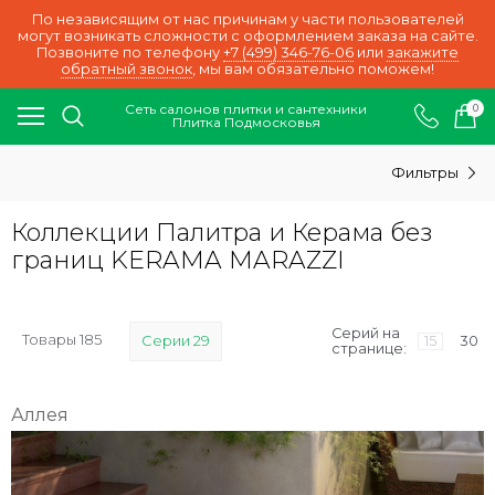
По независящим от нас причинам у части пользователей
могут возникать сложности с оформлением заказа на сайте.
Позвоните по телефону
+7 (499) 346-76-06
или
закажите
обратный звонок
, мы вам обязательно поможем!
Сеть салонов плитки и сантехники
0
Плитка Подмосковья
Фильтры
Коллекции Палитра и Керама без
границ KERAMA MARAZZI
Серий на
Товары 185
Серии 29
15
30
странице:
Аллея