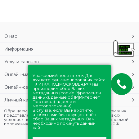
О нас
Информация
Услуги салонов
Онлайн-магазин
Уважаемый посетитель! Для
лучшего функционирования сайта
ПЛИТКАПОДМОСКОВЬЯ.РФ мы
Онлайн-сервисы
производим сбор Ваших
метаданных (cookie (фрагменты
данных), данные об IP(Интернет
Личный кабинет
Протокол)-адресе и
местоположении).
В случае, если Вы не хотите,
Обращаем Ваше внимание на то, что данная информация
чтобы нами был осуществлён
представлена в ознакомительных целях и ни при каких
сбор Ваших метаданных, Вам
условиях не является публичной офертой, определяемой
необходимо покинуть данный
положениями Статьи 437 (2) Гражданского кодекса РФ.
сайт.
Полная версия сайта