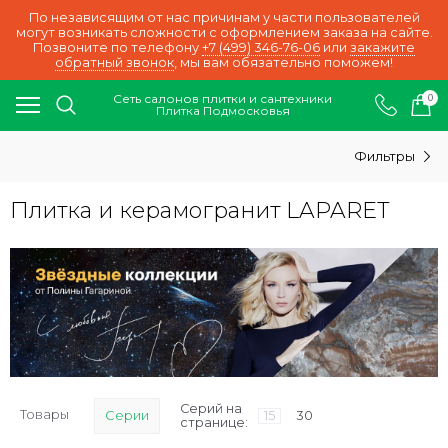
По независящим от нас причинам у части пользователей
могут возникать сложности с оформлением заказа на сайте.
Позвоните по телефону
+7 (499) 346-76-06
или
закажите
обратный звонок
, мы вам обязательно поможем!
Сеть салонов плитки и сантехники
0
Плитка Подмосковья
Фильтры
Плитка и керамогранит LAPARET
Серий на
Товары
Серии
15
30
странице: