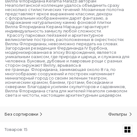
Вилла Флоридиана Kerama Marazzi авторам
Неаполитанской коллекции удалось объединить сразу
несколько стилистических течений. Мозаичные полотна
представляют яркое выражение классики, декоры
с флоральным изображением дарят фантазию, а
подражание натуральному камню фоновой плитки
Вилла Флоридиана Керама Марацци гарантирует
индивидуальность замыслу любой сложности.
Красоту парковых пейзажей и архитектурное
великолепие построек, расположенных в окрестностях
Виллы Флоридианы, невозможно передать на словах.
Загородная резиденция Фердинанда IV Бурбона,
модернизированная в эпоху Возрождения, является
уникальным оазисом, где природа и царица, и служанка для
человека. Буковые, дубовые и лавровые рощи с разных
сторон окружают Виллу, врываясь в
ее границы. Флоридиана, занимающая около 8 га, по
многообразию сооружений и построек напоминает
миниатюрный город со своим зеленым театром,
ионическим храмом, банями, гротами, беседками и
скверами. Благодаря усилиям скульпторов и садовников,
Вилла Флоридиана стала для жителей Неаполя символом
света и чистоты, настоящим архитектурным шедевром.
Без сортировки
Фильтры
Товаров: 15