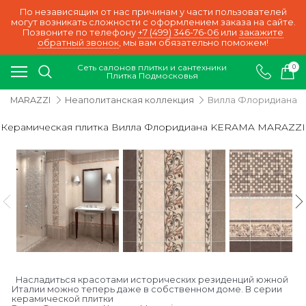
По независящим от нас причинам у части пользователей
могут возникать сложности с оформлением заказа на сайте.
Позвоните по телефону
+7 (499) 346-76-06
или
закажите
обратный звонок
, мы вам обязательно поможем!
Сеть салонов плитки и сантехники
0
Плитка Подмосковья
A MARAZZI
Неаполитанская коллекция
Вилла Флоридиана
Керамическая плитка Вилла Флоридиана KERAMA MARAZZI
Насладиться красотами исторических резиденций южной
Италии можно теперь даже в собственном доме. В серии
керамической плитки