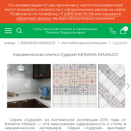
По независящим от нас причинам у части пользователей
могут возникать сложности с оформлением заказа на сайте.
Позвоните по телефону
+7 (499) 346-76-06
или
закажите
обратный звонок
, мы вам обязательно поможем!
Сеть салонов плитки и сантехники
0
Плитка Подмосковья
нтехники
KERAMA MARAZZI
Английская коллекция
Суррей
Керамическая плитка Суррей KERAMA MARAZZI
Серия «Суррей» из Английской коллекции 2015 года от
Kerama Marazzi — эта изысканная сдержанность и стиль в
керамическом интерьере. Серия «Суррей» выглядит