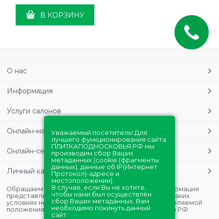
В КОРЗИНУ
О нас
Информация
Услуги салонов
Онлайн-магазин
Уважаемый посетитель! Для
лучшего функционирования сайта
ПЛИТКАПОДМОСКОВЬЯ.РФ мы
Онлайн-сервисы
производим сбор Ваших
метаданных (cookie (фрагменты
данных), данные об IP(Интернет
Личный кабинет
Протокол)-адресе и
местоположении).
В случае, если Вы не хотите,
Обращаем Ваше внимание на то, что данная информация
чтобы нами был осуществлён
представлена в ознакомительных целях и ни при каких
сбор Ваших метаданных, Вам
условиях не является публичной офертой, определяемой
необходимо покинуть данный
положениями Статьи 437 (2) Гражданского кодекса РФ.
сайт.