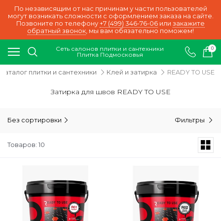
По независящим от нас причинам у части пользователей
могут возникать сложности с оформлением заказа на сайте.
Позвоните по телефону
+7 (499) 346-76-06
или
закажите
обратный звонок
, мы вам обязательно поможем!
Сеть салонов плитки и сантехники
0
Плитка Подмосковья
Каталог плитки и сантехники
Клей и затирка
READY TO USE
Затирка для швов READY TO USE
Без сортировки
Фильтры
Товаров: 10