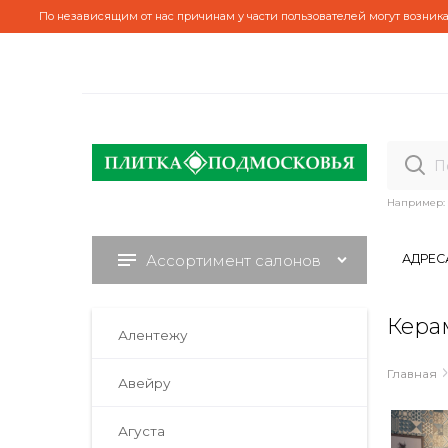
По независящим от нас причинам у части пользователей могут возника
Например:
Ассортимент салонов
АДРЕС
Кера
Алентежу
Главная
Авейру
Агуста