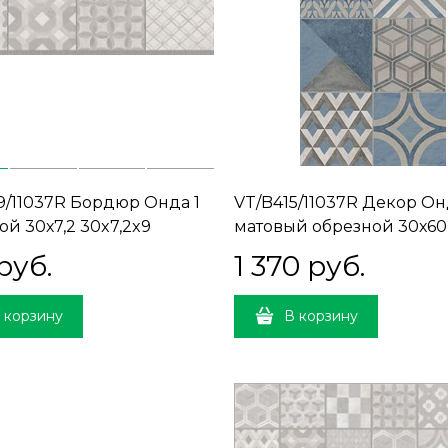
9/11037R Бордюр Онда 1
VT/B415/11037R Декор Он
ой 30х7,2 30x7,2x9
матовый обрезной 30х60
30x60x9
руб.
1 370
 руб.
 корзину
В корзину