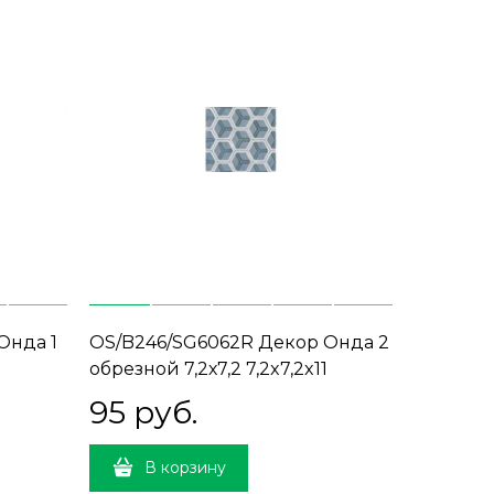
Онда 1
OS/B246/SG6062R Декор Онда 2
1
обрезной 7,2х7,2 7,2x7,2x11
95
 руб.
В корзину