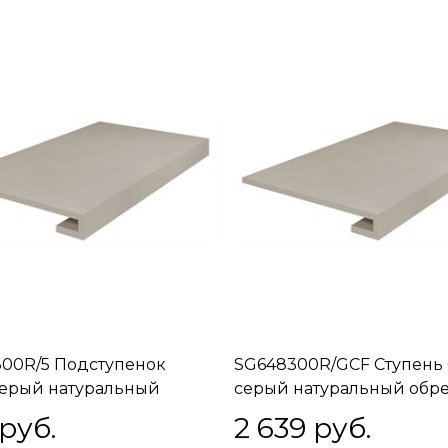
00R/5 Подступенок
SG648300R/GCF Ступень
ерый натуральный
серый натуральный обр
й 60х10,7 60x10,7x11
33х60 33x60x11
 руб.
2 639
 руб.