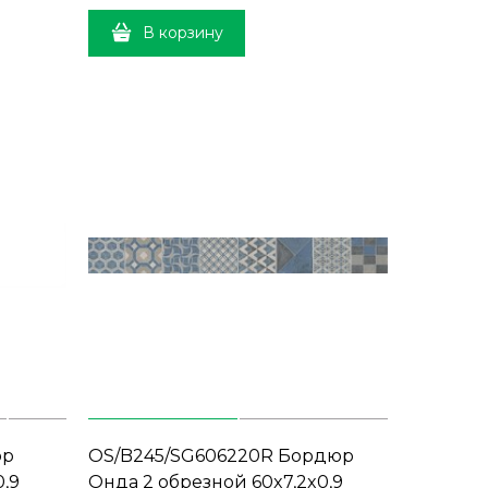
В корзину
ор
OS/B245/SG606220R Бордюр
0,9
Онда 2 обрезной 60x7,2x0,9