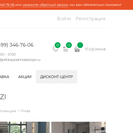
346-76-06
или
закажите обратный звонок
, мы вам обязательно поможем!
Войти
Регистрация
499) 346-76-06
0
0
Корзина
:00 – 21:00
@plitkapodmoskovya.ru
АВКА
АКЦИИ
ДИСКОНТ-ЦЕНТР
ZI
Онда
оллекция