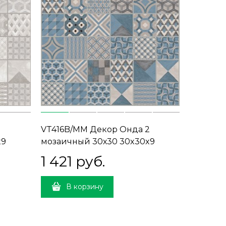
VT416B/MM Декор Онда 2
x9
мозаичный 30х30 30x30x9
1 421
 руб.
В корзину