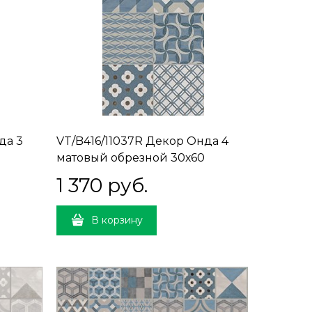
да 3
VT/B416/11037R Декор Онда 4
матовый обрезной 30х60
30x60x9
1 370
 руб.
В корзину