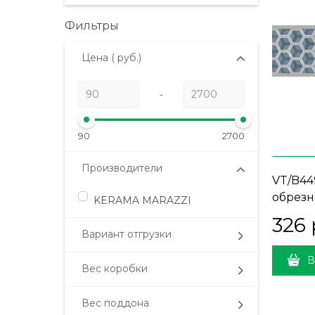
Фильтры
Цена
( руб.)
-
90
2700
Производители
VT/B44
обрезн
KERAMA MARAZZI
326
 
Вариант отгрузки
В
Вес коробки
Вес поддона