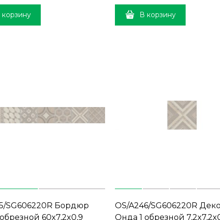
 корзину
В корзину
5/SG606220R Бордюр
OS/A246/SG606220R Дек
 обрезной 60x7,2x0,9
Онда 1 обрезной 7,2x7,2x