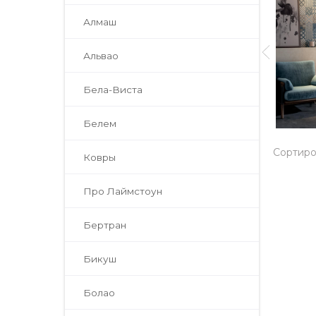
Алмаш
Альвао
Бела-Виста
Белем
Сортиро
Ковры
Про Лаймстоун
Бертран
Бикуш
Болао