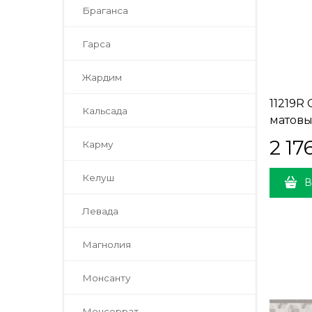
Браганса
Гарса
Жардим
11219R
Кальсада
матовы
30x60x
2 17
Карму
Келуш
В
Левада
Магнолия
Монсанту
Монсеррат