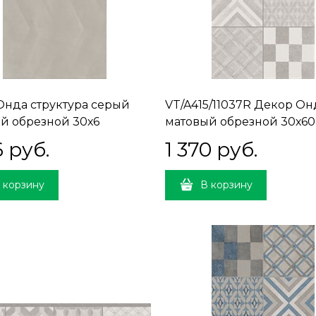
 Онда структура серый
VT/A415/11037R Декор Он
й обрезной 30х6
матовый обрезной 30х60
10
30x60x9
6
 руб.
1 370
 руб.
 корзину
В корзину