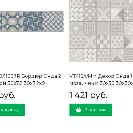
9/11037R Бордюр Онда 2
VT416A/MM Декор Онда 1
ой 30х7,2 30x7,2x9
мозаичный 30х30 30x30
руб.
1 421
 руб.
 корзину
В корзину