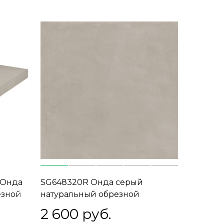
 Онда
SG648320R Онда серый
езной
натуральный обрезной
60x60x0,9
2 600
 руб.