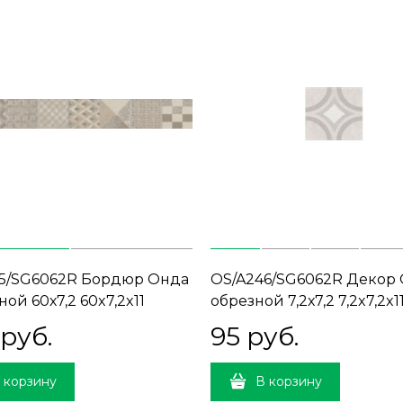
5/SG6062R Бордюр Онда
OS/A246/SG6062R Декор 
ной 60х7,2 60x7,2x11
обрезной 7,2х7,2 7,2x7,2x1
 руб.
95
 руб.
 корзину
В корзину