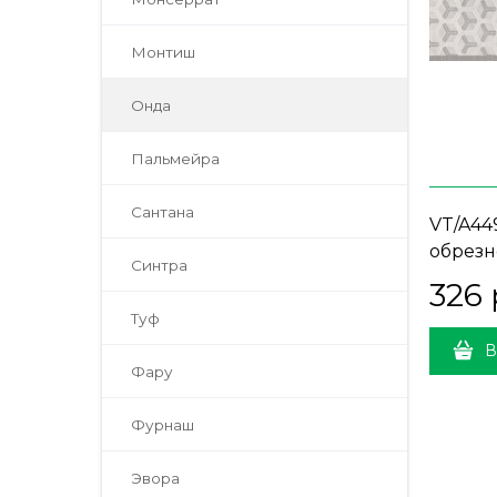
Монтиш
Онда
Пальмейра
Сантана
VT/A44
обрезн
Синтра
326
 
Туф
В
Фару
Фурнаш
Эвора