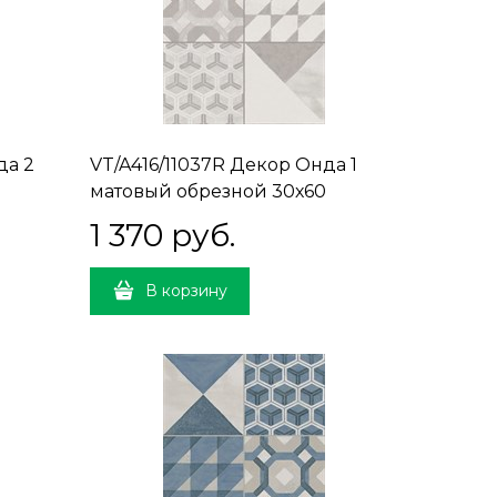
да 2
VT/A416/11037R Декор Онда 1
матовый обрезной 30х60
30x60x9
1 370
 руб.
В корзину