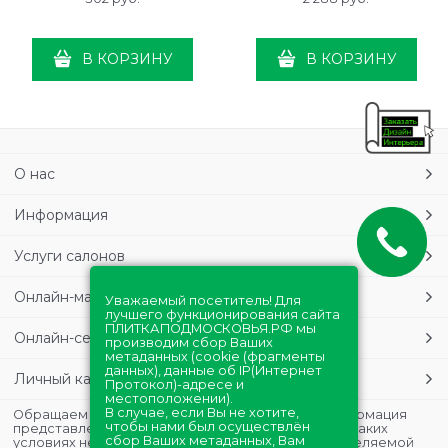
В КОРЗИНУ
В КОРЗИНУ
О нас
Информация
Услуги салонов
Онлайн-магазин
Уважаемый посетитель! Для
лучшего функционирования сайта
ПЛИТКАПОДМОСКОВЬЯ.РФ мы
Онлайн-сервисы
производим сбор Ваших
метаданных (cookie (фрагменты
данных), данные об IP(Интернет
Личный кабинет
Протокол)-адресе и
местоположении).
В случае, если Вы не хотите,
Обращаем Ваше внимание на то, что данная информация
чтобы нами был осуществлён
представлена в ознакомительных целях и ни при каких
сбор Ваших метаданных, Вам
условиях не является публичной офертой, определяемой