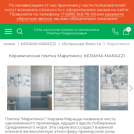
По независящим от нас причинам у части пользователей
могут возникать сложности с оформлением заказа на сайте.
Позвоните по телефону
+7 (499) 346-76-06
или
закажите
обратный звонок
, мы вам обязательно поможем!
Сеть салонов плитки и сантехники
0
Плитка Подмосковья
техники
KERAMA MARAZZI
Испанская Фиеста
Маритимос
Керамическая плитка Маритимос KERAMA MARAZZI
Плитка "Маритимос" Керама Марацци названа в честь
одноименного променада, идущего вдоль побережья
Средиземного моря. Эта серия воссоздаст в ванной
комнате великолепную атмосферу приморской зоны