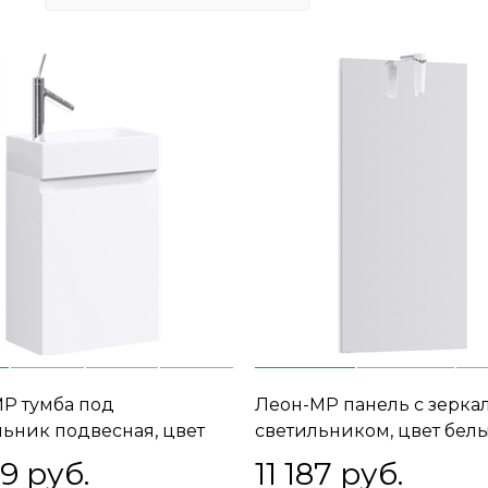
Р тумба под
Леон-МР панель с зерка
ьник подвесная, цвет
светильником, цвет белы
Ln-MP.01.04/W, ТМ
MP.02.04/W, ТМ «AQWELL
49
 руб.
11 187
 руб.
LLA»