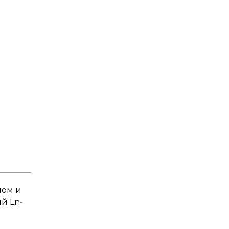
лом и
й Ln-
A»