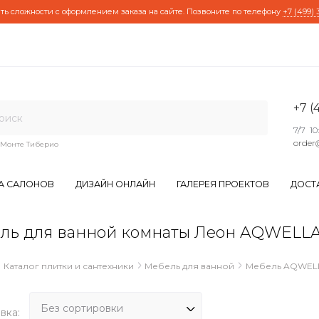
ть сложности с оформлением заказа на сайте. Позвоните по телефону
+7 (499) 
+7 (
7/7 10
order
Монте Тиберио
А САЛОНОВ
ДИЗАЙН ОНЛАЙН
ГАЛЕРЕЯ ПРОЕКТОВ
ДОСТ
ль для ванной комнаты Леон AQWELL
Каталог плитки и сантехники
Мебель для ванной
Мебель AQWEL
вка: