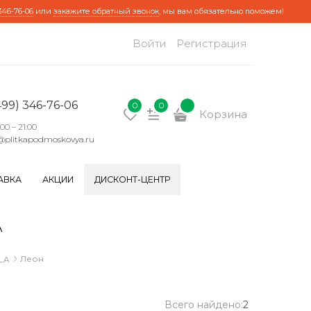
346-76-06
или
закажите обратный звонок
, мы вам обязательно поможем!
Войти
Регистрация
499) 346-76-06
0
0
Корзина
:00 – 21:00
@plitkapodmoskovya.ru
АВКА
АКЦИИ
ДИСКОНТ-ЦЕНТР
A
Леон
LA
Всего найдено:
2