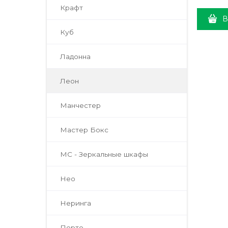
Крафт
В
Куб
Ладонна
Леон
Манчестер
Мастер Бокс
МС - Зеркальные шкафы
Нео
Неринга
Порто