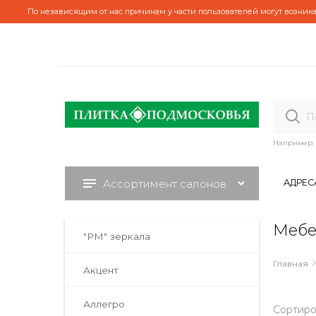
По независящим от нас причинам у части пользователей могут возника
Например:
Ассортимент салонов
АДРЕС
Мебе
"РМ" зеркала
Главная
Акцент
Аллегро
Сортиро