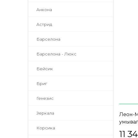
Анкона
Астрид
Барселона
Барселона - Люкс
Бейсик
Бриг
Генезис
Зеркала
Леон-М
умывал
Корсика
белый 
11 3
«AQWE