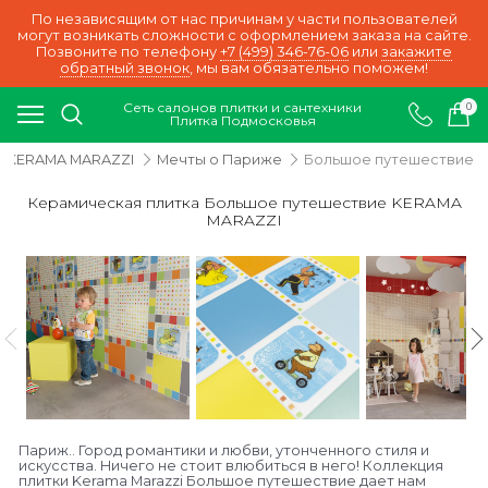
По независящим от нас причинам у части пользователей
могут возникать сложности с оформлением заказа на сайте.
Позвоните по телефону
+7 (499) 346-76-06
или
закажите
обратный звонок
, мы вам обязательно поможем!
Сеть салонов плитки и сантехники
0
Плитка Подмосковья
KERAMA MARAZZI
Мечты о Париже
Большое путешествие
Керамическая плитка Большое путешествие KERAMA
MARAZZI
Париж.. Город романтики и любви, утонченного стиля и
искусства. Ничего не стоит влюбиться в него! Коллекция
плитки Kerama Marazzi Большое путешествие дает нам