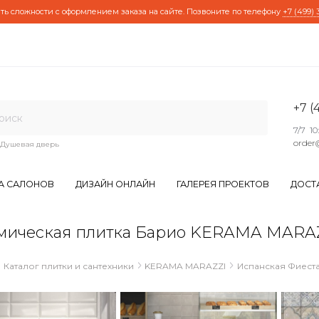
ть сложности с оформлением заказа на сайте. Позвоните по телефону
+7 (499) 
+7 (
7/7 10
order
Душевая дверь
А САЛОНОВ
ДИЗАЙН ОНЛАЙН
ГАЛЕРЕЯ ПРОЕКТОВ
ДОСТ
мическая плитка Барио KERAMA MARA
Каталог плитки и сантехники
KERAMA MARAZZI
Испанская Фиест