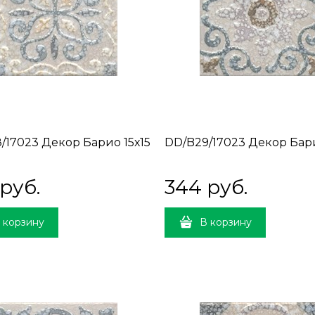
/17023 Декор Барио 15х15
DD/B29/17023 Декор Бари
 руб.
344
 руб.
 корзину
В корзину