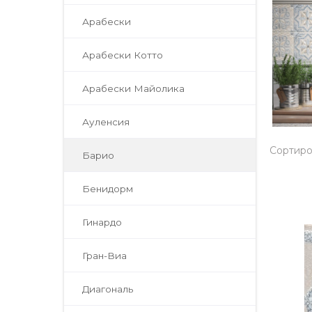
Арабески
Арабески Котто
Арабески Майолика
Ауленсия
Сортиро
Барио
Бенидорм
Гинардо
Гран-Виа
Диагональ